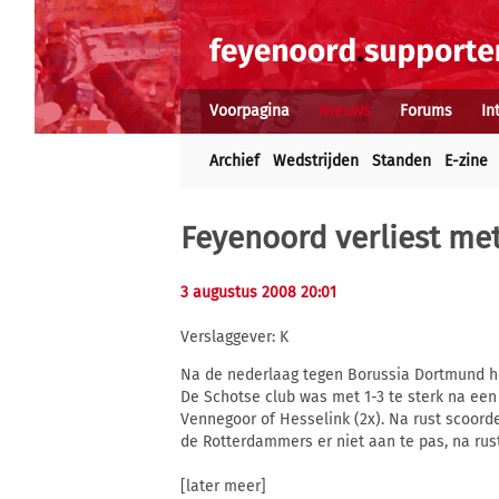
Voorpagina
Nieuws
Forums
In
Archief
Wedstrijden
Standen
E-zine
Feyenoord verliest met 
3 augustus 2008 20:01
Verslaggever: K
Na de nederlaag tegen Borussia Dortmund he
De Schotse club was met 1-3 te sterk na ee
Vennegoor of Hesselink (2x). Na rust scoord
de Rotterdammers er niet aan te pas, na rus
[later meer]