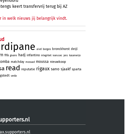
Feyenoord
Stengs keert transfervrij terug bij AZ
r in welk nieuws jij belangrijk vindt.
ud
ardipane
bronckhorst
deijl
aivd
borges
rn
hadj
infantino
fifa
givairo
integriteit
ivanusec
jans
kasanwirjo
tomba
moussa
nieuwkoop
matchday
mossad
read
sa
rigaux
sano
sjaakf
reputatie
sparta
gstedt
ueda
upporters.nl
ax.supporters.nl