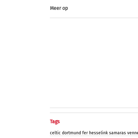
Meer op
Tags
celtic
dortmund
fer
hesselink
samaras
venn