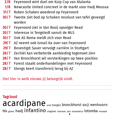
2/
8
Feyenoord wint duel om Kuip Cup van Atalanta
1/
8
Newcastle United concreet in de markt voor Hadj Moussa
31/
7
Ruben Schaken woedend op Feyenoord
30/
7
Twente ziet bod op Schaken resoluut van tafel geveegd
worden
30/
7
Feyenoord ziet in Van Rooij opvolger Read
30/
7
Interesse in Tengstedt vanuit de MLS
30/
7
Ook AS Roma meldt zich voor Read
29/
7
AZ neemt ook Ismail Ka over van Feyenoord
29/
7
Bevestigd: Sauer vervolgt carrière in Stuttgart
28/
7
Zechiël kan verbeterde aanbieding tegemoet zien
28/
7
Van Bronckhorst wil versterkingen op twee posities
28/
7
Forest staakt onderhandelingen met Feyenoord
28/
7
Stengs keert transfervrij terug bij AZ
Stel hier in welk nieuws jij belangrijk vindt.
Tagcloud
acardipane
eenhoorn
bronckhorst
deijl
borges
aivd
infantino
hadj
lotomba
fifa
ivanusec
kasanwirjo
mossad
givairo
integriteit
jans