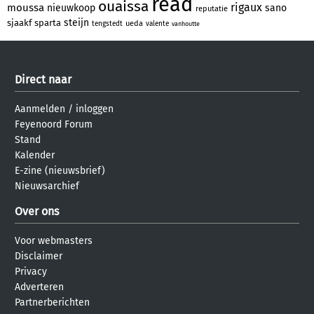
read
ouaissa
rigaux
moussa
nieuwkoop
sano
reputatie
steijn
sjaakf
sparta
ueda
tengstedt
valente
vanhoutte
Direct naar
Aanmelden
/
inloggen
Feyenoord Forum
Stand
Kalender
E-zine (nieuwsbrief)
Nieuwsarchief
Over ons
Voor webmasters
Disclaimer
Privacy
Adverteren
Partnerberichten