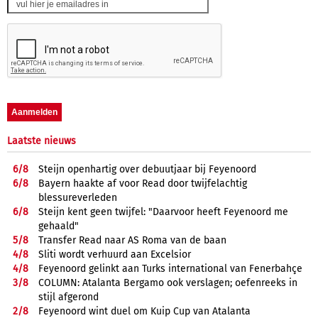
Laatste nieuws
6/
8
Steijn openhartig over debuutjaar bij Feyenoord
6/
8
Bayern haakte af voor Read door twijfelachtig
blessureverleden
6/
8
Steijn kent geen twijfel: "Daarvoor heeft Feyenoord me
gehaald"
5/
8
Transfer Read naar AS Roma van de baan
4/
8
Sliti wordt verhuurd aan Excelsior
4/
8
Feyenoord gelinkt aan Turks international van Fenerbahçe
3/
8
COLUMN: Atalanta Bergamo ook verslagen; oefenreeks in
stijl afgerond
2/
8
Feyenoord wint duel om Kuip Cup van Atalanta