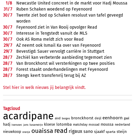
1/
8
Newcastle United concreet in de markt voor Hadj Moussa
31/
7
Ruben Schaken woedend op Feyenoord
30/
7
Twente ziet bod op Schaken resoluut van tafel geveegd
worden
30/
7
Feyenoord ziet in Van Rooij opvolger Read
30/
7
Interesse in Tengstedt vanuit de MLS
30/
7
Ook AS Roma meldt zich voor Read
29/
7
AZ neemt ook Ismail Ka over van Feyenoord
29/
7
Bevestigd: Sauer vervolgt carrière in Stuttgart
28/
7
Zechiël kan verbeterde aanbieding tegemoet zien
28/
7
Van Bronckhorst wil versterkingen op twee posities
28/
7
Forest staakt onderhandelingen met Feyenoord
28/
7
Stengs keert transfervrij terug bij AZ
Stel hier in welk nieuws jij belangrijk vindt.
Tagcloud
acardipane
eenhoorn
bronckhorst
deijl
aivd
gaal
borges
lotomba
hadj
kloese
moussa
matchday
nederland
mossad
ivanusec
jans
kasanwirjo
read
ouaissa
rigaux
sano
sjaakf
steijn
nieuwkoop
sparta
oranje