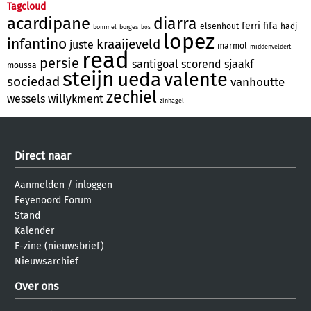
Tagcloud
acardipane
diarra
ferri
fifa
elsenhout
hadj
bommel
borges
bos
lopez
infantino
kraaijeveld
juste
marmol
middenveldert
read
persie
santigoal
scorend
sjaakf
moussa
steijn
ueda
valente
sociedad
vanhoutte
zechiel
wessels
willykment
zinhagel
Direct naar
Aanmelden
/
inloggen
Feyenoord Forum
Stand
Kalender
E-zine (nieuwsbrief)
Nieuwsarchief
Over ons