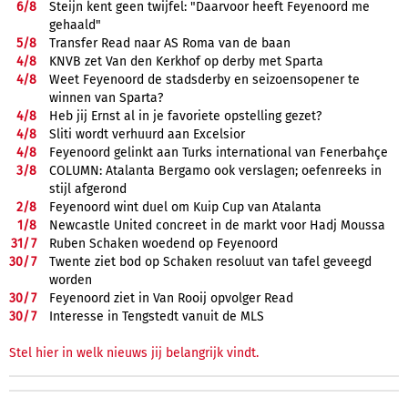
6/
8
Steijn kent geen twijfel: "Daarvoor heeft Feyenoord me
gehaald"
5/
8
Transfer Read naar AS Roma van de baan
4/
8
KNVB zet Van den Kerkhof op derby met Sparta
4/
8
Weet Feyenoord de stadsderby en seizoensopener te
winnen van Sparta?
4/
8
Heb jij Ernst al in je favoriete opstelling gezet?
4/
8
Sliti wordt verhuurd aan Excelsior
4/
8
Feyenoord gelinkt aan Turks international van Fenerbahçe
3/
8
COLUMN: Atalanta Bergamo ook verslagen; oefenreeks in
stijl afgerond
2/
8
Feyenoord wint duel om Kuip Cup van Atalanta
1/
8
Newcastle United concreet in de markt voor Hadj Moussa
31/
7
Ruben Schaken woedend op Feyenoord
30/
7
Twente ziet bod op Schaken resoluut van tafel geveegd
worden
30/
7
Feyenoord ziet in Van Rooij opvolger Read
30/
7
Interesse in Tengstedt vanuit de MLS
Stel hier in welk nieuws jij belangrijk vindt.