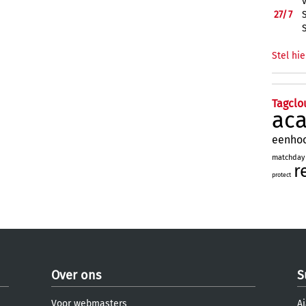
27/
7
Stel hie
Tagclo
ac
eenho
matchday
r
protect
Over ons
S
Voor webmasters
Aj