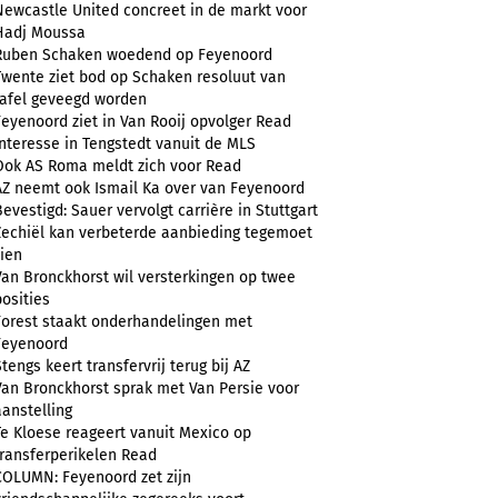
Newcastle United concreet in de markt voor
Hadj Moussa
Ruben Schaken woedend op Feyenoord
Twente ziet bod op Schaken resoluut van
tafel geveegd worden
Feyenoord ziet in Van Rooij opvolger Read
Interesse in Tengstedt vanuit de MLS
Ook AS Roma meldt zich voor Read
AZ neemt ook Ismail Ka over van Feyenoord
Bevestigd: Sauer vervolgt carrière in Stuttgart
Zechiël kan verbeterde aanbieding tegemoet
zien
Van Bronckhorst wil versterkingen op twee
posities
Forest staakt onderhandelingen met
Feyenoord
Stengs keert transfervrij terug bij AZ
Van Bronckhorst sprak met Van Persie voor
aanstelling
Te Kloese reageert vanuit Mexico op
transferperikelen Read
COLUMN: Feyenoord zet zijn