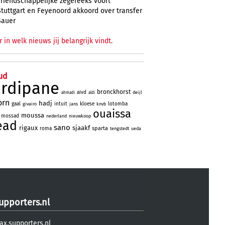
vriendschappelijke zegereeks voort
Stuttgart en Feyenoord akkoord over transfer
Sauer
r in welk nieuws jij belangrijk vindt.
ud
ardipane
bronckhorst
aivd
deijl
ahmadi
aldi
orn
hadj
gaal
intuit
kloese
lotomba
givairo
jans
knvb
ouaissa
moussa
mossad
nederland
nieuwkoop
ead
sano
rigaux
sjaakf
sparta
roma
tengstedt
ueda
upporters.nl
ax.supporters.nl