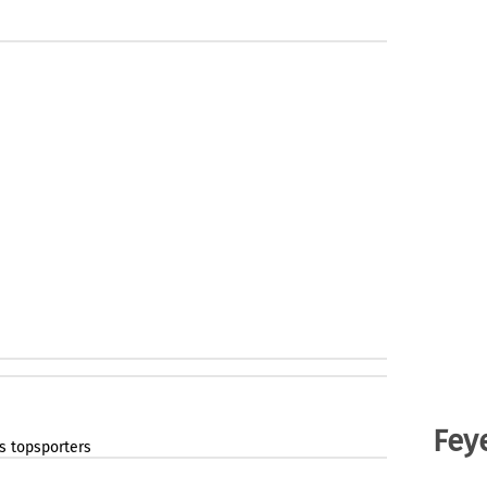
Fey
s
topsporters