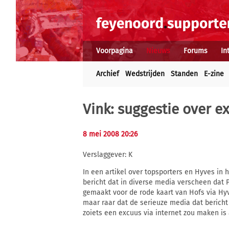
Voorpagina
Nieuws
Forums
In
Archief
Wedstrijden
Standen
E-zine
Vink: suggestie over e
8 mei 2008 20:26
Verslaggever: K
In een artikel over topsporters en Hyves in
bericht dat in diverse media verscheen dat 
gemaakt voor de rode kaart van Hofs via Hyv
maar raar dat de serieuze media dat berich
zoiets een excuus via internet zou maken is 