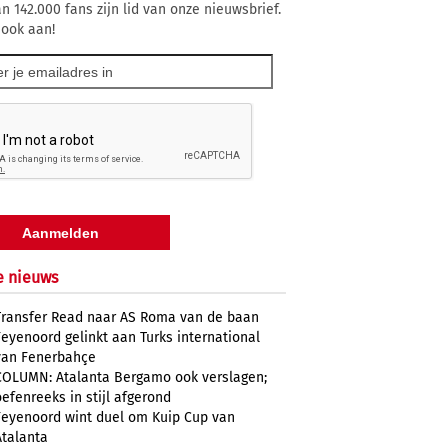
n 142.000 fans zijn lid van onze nieuwsbrief.
 ook aan!
e nieuws
Transfer Read naar AS Roma van de baan
Feyenoord gelinkt aan Turks international
van Fenerbahçe
COLUMN: Atalanta Bergamo ook verslagen;
oefenreeks in stijl afgerond
Feyenoord wint duel om Kuip Cup van
Atalanta