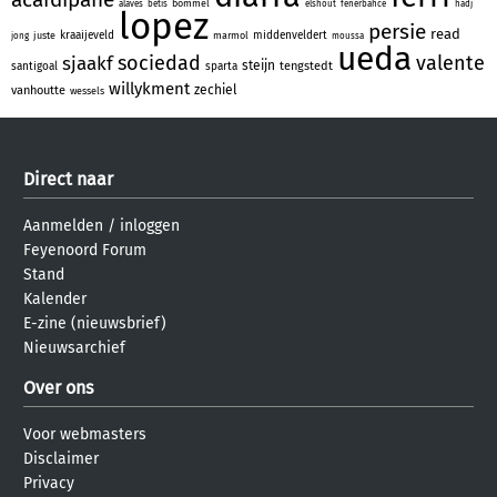
bommel
alaves
betis
elshout
fenerbahce
hadj
lopez
persie
read
kraaijeveld
middenveldert
juste
marmol
jong
moussa
ueda
sociedad
valente
sjaakf
steijn
tengstedt
santigoal
sparta
willykment
zechiel
vanhoutte
wessels
Direct naar
Aanmelden
/
inloggen
Feyenoord Forum
Stand
Kalender
E-zine (nieuwsbrief)
Nieuwsarchief
Over ons
Voor webmasters
Disclaimer
Privacy