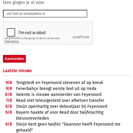
fans gingen je al voor.
Laatste nieuws
9/
8
Tengstedt en Feyenoord stevenen af op breuk
9/
8
Fenerbahçe brengt eerste bod uit op Ueda
8/
8
Valente is nieuwe aanvoerder van Feyenoord
7/
8
Read niet teleurgesteld over afketsen transfer
6/
8
Steijn openhartig over debuutjaar bij Feyenoord
6/
8
Bayern haakte af voor Read door twijfelachtig
blessureverleden
6/
8
Steijn kent geen twijfel: "Daarvoor heeft Feyenoord me
gehaald"