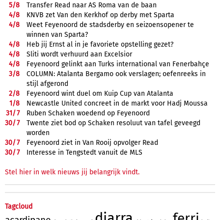
5/
8
Transfer Read naar AS Roma van de baan
4/
8
KNVB zet Van den Kerkhof op derby met Sparta
4/
8
Weet Feyenoord de stadsderby en seizoensopener te
winnen van Sparta?
4/
8
Heb jij Ernst al in je favoriete opstelling gezet?
4/
8
Sliti wordt verhuurd aan Excelsior
4/
8
Feyenoord gelinkt aan Turks international van Fenerbahçe
3/
8
COLUMN: Atalanta Bergamo ook verslagen; oefenreeks in
stijl afgerond
2/
8
Feyenoord wint duel om Kuip Cup van Atalanta
1/
8
Newcastle United concreet in de markt voor Hadj Moussa
31/
7
Ruben Schaken woedend op Feyenoord
30/
7
Twente ziet bod op Schaken resoluut van tafel geveegd
worden
30/
7
Feyenoord ziet in Van Rooij opvolger Read
30/
7
Interesse in Tengstedt vanuit de MLS
Stel hier in welk nieuws jij belangrijk vindt.
Tagcloud
diarra
ferri
acardipane