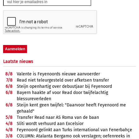
Laatste nieuws
8/
8
Valente is Feyenoords nieuwe aanvoerder
7/
8
Read niet teleurgesteld over afketsen transfer
6/
8
Steijn openhartig over debuutjaar bij Feyenoord
6/
8
Bayern haakte af voor Read door twijfelachtig
blessureverleden
6/
8
Steijn kent geen twijfel: "Daarvoor heeft Feyenoord me
gehaald"
5/
8
Transfer Read naar AS Roma van de baan
4/
8
Sliti wordt verhuurd aan Excelsior
4/
8
Feyenoord gelinkt aan Turks international van Fenerbahçe
3/
8
COLUMN: Atalanta Bergamo ook verslagen; oefenreeks in