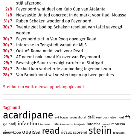
stijl afgerond
2/
8
Feyenoord wint duel om Kuip Cup van Atalanta
1/
8
Newcastle United concreet in de markt voor Hadj Moussa
31/
7
Ruben Schaken woedend op Feyenoord
30/
7
Twente ziet bod op Schaken resoluut van tafel geveegd
worden
30/
7
Feyenoord ziet in Van Rooij opvolger Read
30/
7
Interesse in Tengstedt vanuit de MLS
30/
7
Ook AS Roma meldt zich voor Read
29/
7
AZ neemt ook Ismail Ka over van Feyenoord
29/
7
Bevestigd: Sauer vervolgt carrière in Stuttgart
28/
7
Zechiël kan verbeterde aanbieding tegemoet zien
28/
7
Van Bronckhorst wil versterkingen op twee posities
Stel hier in welk nieuws jij belangrijk vindt.
Tagcloud
acardipane
deijl
fifa
bronckhorst
eenhoorn
elsenhout
borges
aivd
infantino
hadj
moussa
lotomba
gio
juste
ivanusec
kasanwirjo
kraaijeveld
marmol
steijn
read
ouaissa
rigaux
scorend
nieuwkoop
tengstedt