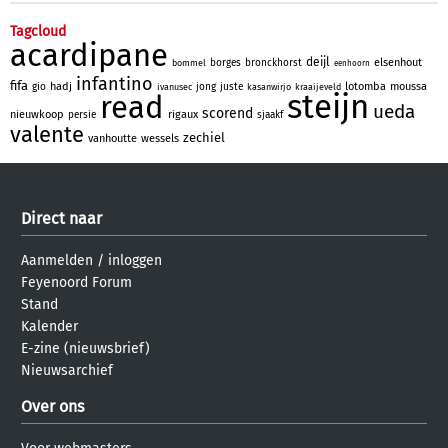
Tagcloud
acardipane
deijl
elsenhout
borges
bronckhorst
bommel
eenhoorn
infantino
fifa
hadj
lotomba
moussa
gio
jong
juste
ivanusec
kasanwirjo
kraaijeveld
steijn
read
ueda
scorend
nieuwkoop
rigaux
persie
sjaakf
valente
zechiel
vanhoutte
wessels
Direct naar
Aanmelden
/
inloggen
Feyenoord Forum
Stand
Kalender
E-zine (nieuwsbrief)
Nieuwsarchief
Over ons