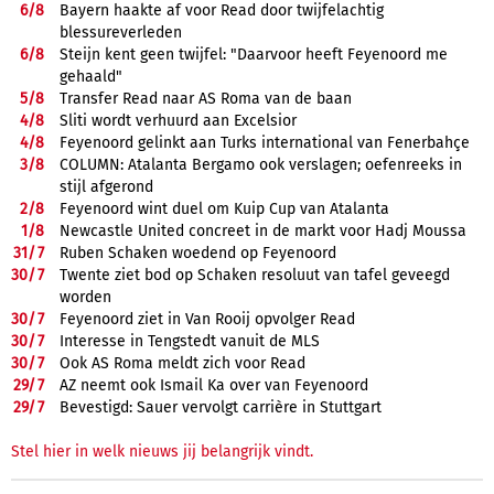
6/
8
Bayern haakte af voor Read door twijfelachtig
blessureverleden
6/
8
Steijn kent geen twijfel: "Daarvoor heeft Feyenoord me
gehaald"
5/
8
Transfer Read naar AS Roma van de baan
4/
8
Sliti wordt verhuurd aan Excelsior
4/
8
Feyenoord gelinkt aan Turks international van Fenerbahçe
3/
8
COLUMN: Atalanta Bergamo ook verslagen; oefenreeks in
stijl afgerond
2/
8
Feyenoord wint duel om Kuip Cup van Atalanta
1/
8
Newcastle United concreet in de markt voor Hadj Moussa
31/
7
Ruben Schaken woedend op Feyenoord
30/
7
Twente ziet bod op Schaken resoluut van tafel geveegd
worden
30/
7
Feyenoord ziet in Van Rooij opvolger Read
30/
7
Interesse in Tengstedt vanuit de MLS
30/
7
Ook AS Roma meldt zich voor Read
29/
7
AZ neemt ook Ismail Ka over van Feyenoord
29/
7
Bevestigd: Sauer vervolgt carrière in Stuttgart
Stel hier in welk nieuws jij belangrijk vindt.