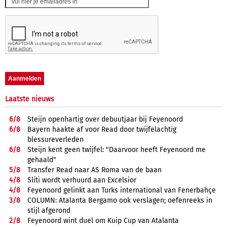
Laatste nieuws
6/
8
Steijn openhartig over debuutjaar bij Feyenoord
6/
8
Bayern haakte af voor Read door twijfelachtig
blessureverleden
6/
8
Steijn kent geen twijfel: "Daarvoor heeft Feyenoord me
gehaald"
5/
8
Transfer Read naar AS Roma van de baan
4/
8
Sliti wordt verhuurd aan Excelsior
4/
8
Feyenoord gelinkt aan Turks international van Fenerbahçe
3/
8
COLUMN: Atalanta Bergamo ook verslagen; oefenreeks in
stijl afgerond
2/
8
Feyenoord wint duel om Kuip Cup van Atalanta