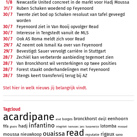
1/
8
Newcastle United concreet in de markt voor Hadj Moussa
31/
7
Ruben Schaken woedend op Feyenoord
30/
7
Twente ziet bod op Schaken resoluut van tafel geveegd
worden
30/
7
Feyenoord ziet in Van Rooij opvolger Read
30/
7
Interesse in Tengstedt vanuit de MLS
30/
7
Ook AS Roma meldt zich voor Read
29/
7
AZ neemt ook Ismail Ka over van Feyenoord
29/
7
Bevestigd: Sauer vervolgt carrière in Stuttgart
28/
7
Zechiël kan verbeterde aanbieding tegemoet zien
28/
7
Van Bronckhorst wil versterkingen op twee posities
28/
7
Forest staakt onderhandelingen met Feyenoord
28/
7
Stengs keert transfervrij terug bij AZ
Stel hier in welk nieuws jij belangrijk vindt.
Tagcloud
acardipane
eenhoorn
bronckhorst
deijl
borges
aivd
infantino
hadj
lotomba
fifa
ivanusec
kasanwirjo
mossad
givairo
integriteit
jans
read
ouaissa
rigaux
moussa
nieuwkoop
reputatie
sano