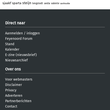
steijn
sjaakf
sparta
ueda
tengstedt
valente
vanhoutte
Direct naar
Aanmelden
/
inloggen
Feyenoord Forum
Stand
Kalender
E-zine (nieuwsbrief)
Nieuwsarchief
Over ons
Voor webmasters
Disclaimer
Privacy
Adverteren
Partnerberichten
Contact