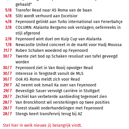
gehaald"
5/
8
Transfer Read naar AS Roma van de baan
4/
8
Sliti wordt verhuurd aan Excelsior
4/
8
Feyenoord gelinkt aan Turks international van Fenerbahçe
3/
8
COLUMN: Atalanta Bergamo ook verslagen; oefenreeks in
stijl afgerond
2/
8
Feyenoord wint duel om Kuip Cup van Atalanta
1/
8
Newcastle United concreet in de markt voor Hadj Moussa
31/
7
Ruben Schaken woedend op Feyenoord
30/
7
Twente ziet bod op Schaken resoluut van tafel geveegd
worden
30/
7
Feyenoord ziet in Van Rooij opvolger Read
30/
7
Interesse in Tengstedt vanuit de MLS
30/
7
Ook AS Roma meldt zich voor Read
29/
7
AZ neemt ook Ismail Ka over van Feyenoord
29/
7
Bevestigd: Sauer vervolgt carrière in Stuttgart
28/
7
Zechiël kan verbeterde aanbieding tegemoet zien
28/
7
Van Bronckhorst wil versterkingen op twee posities
28/
7
Forest staakt onderhandelingen met Feyenoord
28/
7
Stengs keert transfervrij terug bij AZ
Stel hier in welk nieuws jij belangrijk vindt.