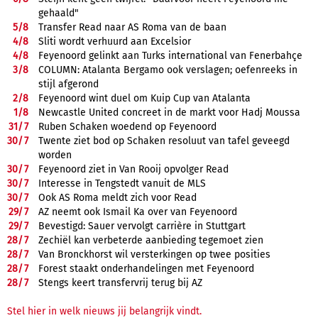
gehaald"
5/
8
Transfer Read naar AS Roma van de baan
4/
8
Sliti wordt verhuurd aan Excelsior
4/
8
Feyenoord gelinkt aan Turks international van Fenerbahçe
3/
8
COLUMN: Atalanta Bergamo ook verslagen; oefenreeks in
stijl afgerond
2/
8
Feyenoord wint duel om Kuip Cup van Atalanta
1/
8
Newcastle United concreet in de markt voor Hadj Moussa
31/
7
Ruben Schaken woedend op Feyenoord
30/
7
Twente ziet bod op Schaken resoluut van tafel geveegd
worden
30/
7
Feyenoord ziet in Van Rooij opvolger Read
30/
7
Interesse in Tengstedt vanuit de MLS
30/
7
Ook AS Roma meldt zich voor Read
29/
7
AZ neemt ook Ismail Ka over van Feyenoord
29/
7
Bevestigd: Sauer vervolgt carrière in Stuttgart
28/
7
Zechiël kan verbeterde aanbieding tegemoet zien
28/
7
Van Bronckhorst wil versterkingen op twee posities
28/
7
Forest staakt onderhandelingen met Feyenoord
28/
7
Stengs keert transfervrij terug bij AZ
Stel hier in welk nieuws jij belangrijk vindt.