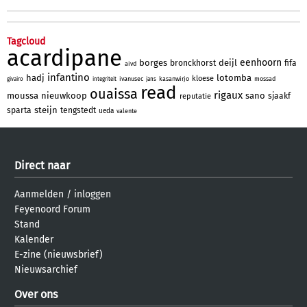
Tagcloud
acardipane
eenhoorn
borges
deijl
bronckhorst
fifa
aivd
infantino
hadj
lotomba
kloese
ivanusec
kasanwirjo
mossad
givairo
integriteit
jans
read
ouaissa
rigaux
moussa
nieuwkoop
sano
sjaakf
reputatie
steijn
sparta
tengstedt
ueda
valente
Direct naar
Aanmelden
/
inloggen
Feyenoord Forum
Stand
Kalender
E-zine (nieuwsbrief)
Nieuwsarchief
Over ons