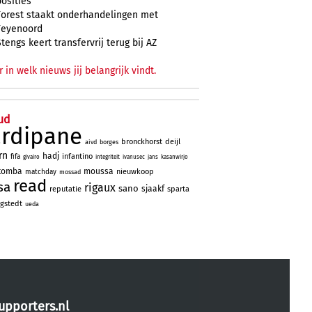
posities
Forest staakt onderhandelingen met
Feyenoord
Stengs keert transfervrij terug bij AZ
r in welk nieuws jij belangrijk vindt.
ud
ardipane
bronckhorst
deijl
aivd
borges
rn
hadj
infantino
fifa
givairo
integriteit
ivanusec
jans
kasanwirjo
tomba
moussa
nieuwkoop
matchday
mossad
read
sa
rigaux
sano
sjaakf
reputatie
sparta
gstedt
ueda
upporters.nl