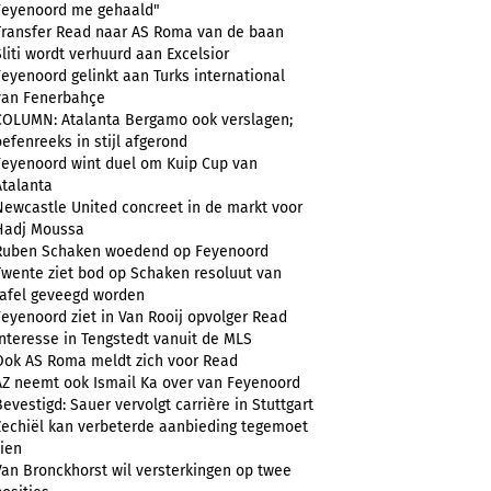
Feyenoord me gehaald"
Transfer Read naar AS Roma van de baan
Sliti wordt verhuurd aan Excelsior
Feyenoord gelinkt aan Turks international
van Fenerbahçe
COLUMN: Atalanta Bergamo ook verslagen;
oefenreeks in stijl afgerond
Feyenoord wint duel om Kuip Cup van
Atalanta
Newcastle United concreet in de markt voor
Hadj Moussa
Ruben Schaken woedend op Feyenoord
Twente ziet bod op Schaken resoluut van
tafel geveegd worden
Feyenoord ziet in Van Rooij opvolger Read
Interesse in Tengstedt vanuit de MLS
Ook AS Roma meldt zich voor Read
AZ neemt ook Ismail Ka over van Feyenoord
Bevestigd: Sauer vervolgt carrière in Stuttgart
Zechiël kan verbeterde aanbieding tegemoet
zien
Van Bronckhorst wil versterkingen op twee