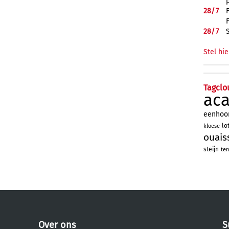
28/
7
28/
7
Stel hie
Tagclo
ac
eenhoo
lo
kloese
ouais
steijn
ten
Over ons
S