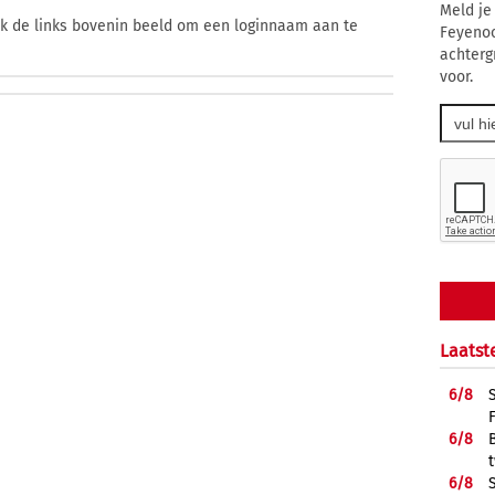
Meld je
ik de links bovenin beeld om een loginnaam aan te
Feyenoo
achterg
voor.
Laatst
6/
8
6/
8
6/
8