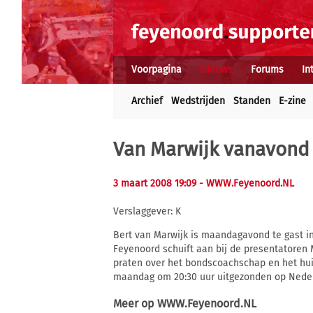
Voorpagina
Nieuws
Forums
In
Archief
Wedstrijden
Standen
E-zine
Van Marwijk vanavond t
3 maart 2008 19:09
- WWW.Feyenoord.NL
Verslaggever: K
Bert van Marwijk is maandagavond te gast i
Feyenoord schuift aan bij de presentatoren 
praten over het bondscoachschap en het hui
maandag om 20:30 uur uitgezonden op Neder
Meer op
WWW.Feyenoord.NL