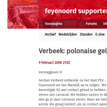
Voorpagina
Nieuws
Forums
In
Archief
Wedstrijden
Standen
E-zine
Verbeek: polonaise ge
9 februari 2008 21:52
Verslaggever: K
Gertjan Verbeek ontkende na het duel PSV - 
Feyenoord om Van Marwijk op te volgen. 'We 
bevestigde hij wel contact gehad te hebben 
vieren van carnaval. We hebben samen in de
dan ga je daar carnaval vieren. Maar we hebb
eerste die graag luistert, als ze contact opn