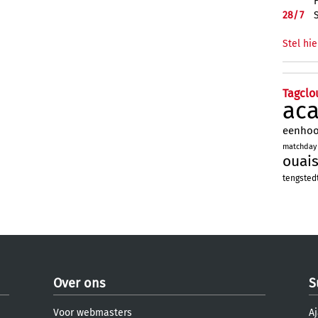
28/
7
Stel hie
Tagclo
ac
eenho
matchday
ouai
tengsted
Over ons
S
Voor webmasters
Aj