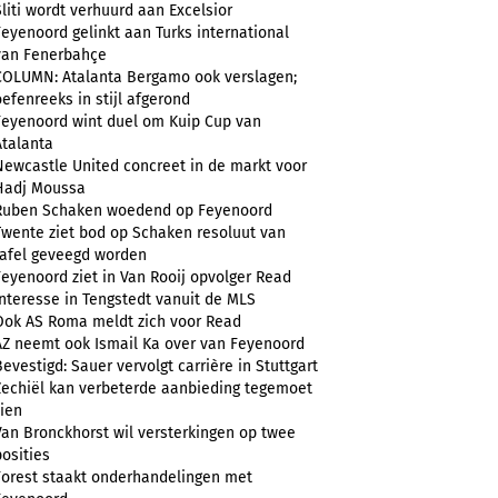
Sliti wordt verhuurd aan Excelsior
Feyenoord gelinkt aan Turks international
van Fenerbahçe
COLUMN: Atalanta Bergamo ook verslagen;
oefenreeks in stijl afgerond
Feyenoord wint duel om Kuip Cup van
Atalanta
Newcastle United concreet in de markt voor
Hadj Moussa
Ruben Schaken woedend op Feyenoord
Twente ziet bod op Schaken resoluut van
tafel geveegd worden
Feyenoord ziet in Van Rooij opvolger Read
Interesse in Tengstedt vanuit de MLS
Ook AS Roma meldt zich voor Read
AZ neemt ook Ismail Ka over van Feyenoord
Bevestigd: Sauer vervolgt carrière in Stuttgart
Zechiël kan verbeterde aanbieding tegemoet
zien
Van Bronckhorst wil versterkingen op twee
posities
Forest staakt onderhandelingen met