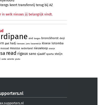
Feyenoord
Stengs keert transfervrij terug bij AZ
r in welk nieuws jij belangrijk vindt.
ud
ardipane
bronckhorst
deijl
aivd
borges
orn
lotomba
hadj
kloese
gaal
ivanusec
jans
kasanwirjo
moussa
nieuwkoop
nederland
mossad
oranje
read
ssa
rigaux
sano
sjaakf
steijn
sparta
t
ueda
valente
youtu
upporters.nl
ax.supporters.nl