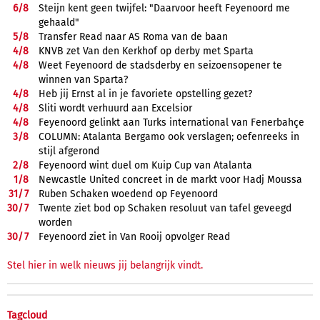
6/
8
Steijn kent geen twijfel: "Daarvoor heeft Feyenoord me
gehaald"
5/
8
Transfer Read naar AS Roma van de baan
4/
8
KNVB zet Van den Kerkhof op derby met Sparta
4/
8
Weet Feyenoord de stadsderby en seizoensopener te
winnen van Sparta?
4/
8
Heb jij Ernst al in je favoriete opstelling gezet?
4/
8
Sliti wordt verhuurd aan Excelsior
4/
8
Feyenoord gelinkt aan Turks international van Fenerbahçe
3/
8
COLUMN: Atalanta Bergamo ook verslagen; oefenreeks in
stijl afgerond
2/
8
Feyenoord wint duel om Kuip Cup van Atalanta
1/
8
Newcastle United concreet in de markt voor Hadj Moussa
31/
7
Ruben Schaken woedend op Feyenoord
30/
7
Twente ziet bod op Schaken resoluut van tafel geveegd
worden
30/
7
Feyenoord ziet in Van Rooij opvolger Read
Stel hier in welk nieuws jij belangrijk vindt.
Tagcloud