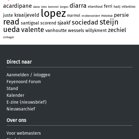
diarra
acardipane
ferri
elsenhout
hadj
infantino
bommel
borges
alaves
betis
lopez
persie
kraaijeveld
juste
marmol
moussa
middenveldert
read
steijn
sociedad
sjaakf
santigoal
scorend
ueda
valente
zechiel
vanhoutte
wessels
willykment
zinhagel
Direct naar
Aanmelden
/
inloggen
Feyenoord Forum
Stand
Kalender
E-zine (nieuwsbrief)
Nieuwsarchief
Over ons
Voor webmasters