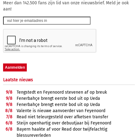
Meer dan 142.500 fans zijn lid van onze nieuwsbrief. Meld je ook
aan!
Laatste nieuws
9/
8
Tengstedt en Feyenoord stevenen af op breuk
9/
8
Fenerbahçe brengt eerste bod uit op Ueda
9/
8
Fenerbahçe brengt eerste bod uit op Ueda
8/
8
Valente is nieuwe aanvoerder van Feyenoord
7/
8
Read niet teleurgesteld over afketsen transfer
6/
8
Steijn openhartig over debuutjaar bij Feyenoord
6/
8
Bayern haakte af voor Read door twijfelachtig
blessureverleden