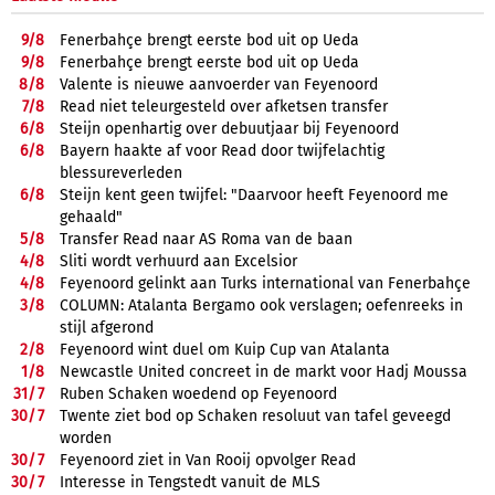
9/
8
Fenerbahçe brengt eerste bod uit op Ueda
9/
8
Fenerbahçe brengt eerste bod uit op Ueda
8/
8
Valente is nieuwe aanvoerder van Feyenoord
7/
8
Read niet teleurgesteld over afketsen transfer
6/
8
Steijn openhartig over debuutjaar bij Feyenoord
6/
8
Bayern haakte af voor Read door twijfelachtig
blessureverleden
6/
8
Steijn kent geen twijfel: "Daarvoor heeft Feyenoord me
gehaald"
5/
8
Transfer Read naar AS Roma van de baan
4/
8
Sliti wordt verhuurd aan Excelsior
4/
8
Feyenoord gelinkt aan Turks international van Fenerbahçe
3/
8
COLUMN: Atalanta Bergamo ook verslagen; oefenreeks in
stijl afgerond
2/
8
Feyenoord wint duel om Kuip Cup van Atalanta
1/
8
Newcastle United concreet in de markt voor Hadj Moussa
31/
7
Ruben Schaken woedend op Feyenoord
30/
7
Twente ziet bod op Schaken resoluut van tafel geveegd
worden
30/
7
Feyenoord ziet in Van Rooij opvolger Read
30/
7
Interesse in Tengstedt vanuit de MLS