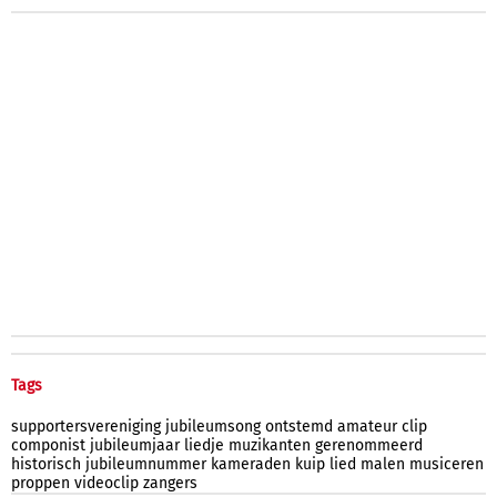
Tags
supportersvereniging
jubileumsong
ontstemd
amateur
clip
componist
jubileumjaar
liedje
muzikanten
gerenommeerd
historisch
jubileumnummer
kameraden
kuip
lied
malen
musiceren
proppen
videoclip
zangers