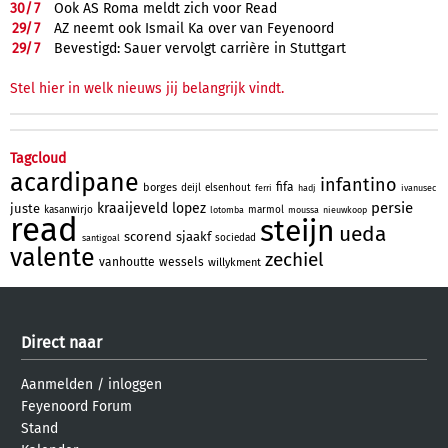
30/
7
Ook AS Roma meldt zich voor Read
29/
7
AZ neemt ook Ismail Ka over van Feyenoord
29/
7
Bevestigd: Sauer vervolgt carrière in Stuttgart
Stel hier in welk nieuws jij belangrijk vindt.
Tagcloud
acardipane
infantino
fifa
borges
deijl
elsenhout
ferri
hadj
ivanusec
persie
kraaijeveld
lopez
juste
kasanwirjo
marmol
lotomba
moussa
nieuwkoop
read
steijn
ueda
scorend
sjaakf
sociedad
santigoal
valente
zechiel
vanhoutte
wessels
willykment
Direct naar
Aanmelden
/
inloggen
Feyenoord Forum
Stand