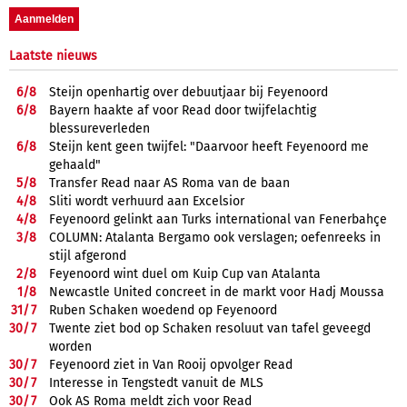
Laatste nieuws
6/
8
Steijn openhartig over debuutjaar bij Feyenoord
6/
8
Bayern haakte af voor Read door twijfelachtig
blessureverleden
6/
8
Steijn kent geen twijfel: "Daarvoor heeft Feyenoord me
gehaald"
5/
8
Transfer Read naar AS Roma van de baan
4/
8
Sliti wordt verhuurd aan Excelsior
4/
8
Feyenoord gelinkt aan Turks international van Fenerbahçe
3/
8
COLUMN: Atalanta Bergamo ook verslagen; oefenreeks in
stijl afgerond
2/
8
Feyenoord wint duel om Kuip Cup van Atalanta
1/
8
Newcastle United concreet in de markt voor Hadj Moussa
31/
7
Ruben Schaken woedend op Feyenoord
30/
7
Twente ziet bod op Schaken resoluut van tafel geveegd
worden
30/
7
Feyenoord ziet in Van Rooij opvolger Read
30/
7
Interesse in Tengstedt vanuit de MLS
30/
7
Ook AS Roma meldt zich voor Read