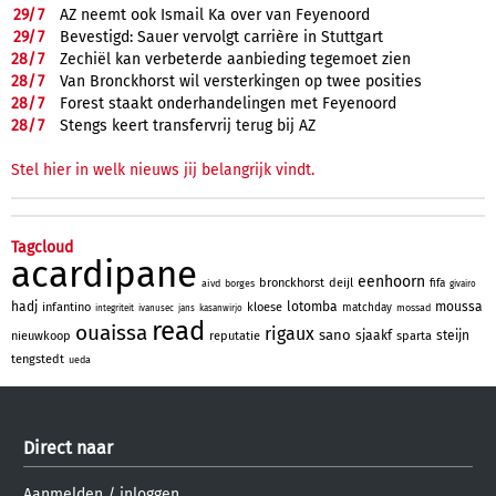
29/
7
AZ neemt ook Ismail Ka over van Feyenoord
29/
7
Bevestigd: Sauer vervolgt carrière in Stuttgart
28/
7
Zechiël kan verbeterde aanbieding tegemoet zien
28/
7
Van Bronckhorst wil versterkingen op twee posities
28/
7
Forest staakt onderhandelingen met Feyenoord
28/
7
Stengs keert transfervrij terug bij AZ
Stel hier in welk nieuws jij belangrijk vindt.
Tagcloud
acardipane
eenhoorn
bronckhorst
deijl
fifa
aivd
borges
givairo
hadj
lotomba
moussa
infantino
kloese
matchday
mossad
integriteit
ivanusec
jans
kasanwirjo
read
ouaissa
rigaux
sano
sjaakf
steijn
nieuwkoop
reputatie
sparta
tengstedt
ueda
Direct naar
Aanmelden
/
inloggen