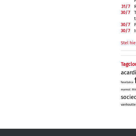
31/
7
30/
7
30/
7
30/
7
Stel hie
Tagclo
acard
fenerbahce
mi
marmol
socie
vanhoutte