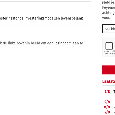
Meld je
Feyenoo
achterg
voor.
esteringsfonds
investeringsmodellen
levensbelang
ik de links bovenin beeld om een loginnaam aan te
Laatst
9/
8
9/
8
8/
8
7/
8