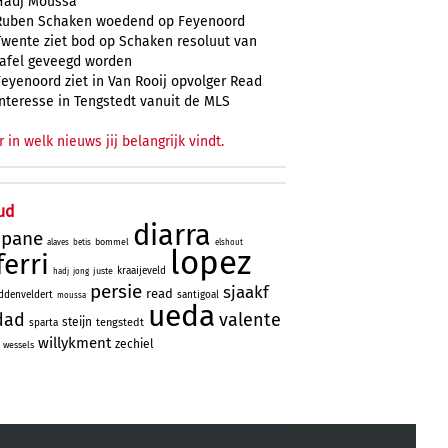
Hadj Moussa
Ruben Schaken woedend op Feyenoord
Twente ziet bod op Schaken resoluut van
tafel geveegd worden
Feyenoord ziet in Van Rooij opvolger Read
Interesse in Tengstedt vanuit de MLS
r in welk nieuws jij belangrijk vindt.
ud
diarra
ipane
bommel
alaves
betis
elshout
lopez
ferri
kraaijeveld
juste
hadj
jong
persie
sjaakf
read
ddenveldert
santigoal
moussa
ueda
dad
valente
steijn
tengstedt
sparta
willykment
zechiel
wessels