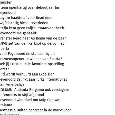
transfer
Steijn openhartig over debuutjaar bij
Feyenoord
Bayern haakte af voor Read door
twijfelachtig blessureverleden
Steijn kent geen twijfel: "Daarvoor heeft
Feyenoord me gehaald"
Transfer Read naar AS Roma van de baan
KNVB zet Van den Kerkhof op derby met
Sparta
Weet Feyenoord de stadsderby en
seizoensopener te winnen van Sparta?
eb jij Ernst al in je favoriete opstelling
gezet?
Sliti wordt verhuurd aan Excelsior
Feyenoord gelinkt aan Turks international
van Fenerbahçe
COLUMN: Atalanta Bergamo ook verslagen;
oefenreeks in stijl afgerond
Feyenoord wint duel om Kuip Cup van
Atalanta
Newcastle United concreet in de markt voor