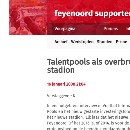
Voorpagina
Nieuws
Forums
In
Archief
Wedstrijden
Standen
E-zine
Talentpools als overb
stadion
16 januari 2008 21:04
Verslaggever: K
In een uitgebreid interview in Voetbal Inter
Pools en het nieuw gestarte investeringsfon
het nieuwe stadion. 'Elk jaar dat het nieuwe 
Feyenoord. Of het 2016 is, of 2014, is voor 
grote invloed op de begroting en daardoor d