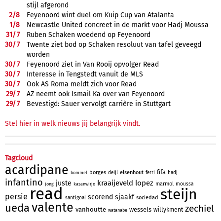
stijl afgerond
2/
8
Feyenoord wint duel om Kuip Cup van Atalanta
1/
8
Newcastle United concreet in de markt voor Hadj Moussa
31/
7
Ruben Schaken woedend op Feyenoord
30/
7
Twente ziet bod op Schaken resoluut van tafel geveegd
worden
30/
7
Feyenoord ziet in Van Rooij opvolger Read
30/
7
Interesse in Tengstedt vanuit de MLS
30/
7
Ook AS Roma meldt zich voor Read
29/
7
AZ neemt ook Ismail Ka over van Feyenoord
29/
7
Bevestigd: Sauer vervolgt carrière in Stuttgart
Stel hier in welk nieuws jij belangrijk vindt.
Tagcloud
acardipane
fifa
borges
elsenhout
deijl
ferri
hadj
bommel
infantino
kraaijeveld
lopez
juste
marmol
moussa
jong
kasanwirjo
read
steijn
persie
scorend
sjaakf
sociedad
santigoal
valente
ueda
zechiel
vanhoutte
wessels
willykment
watanabe