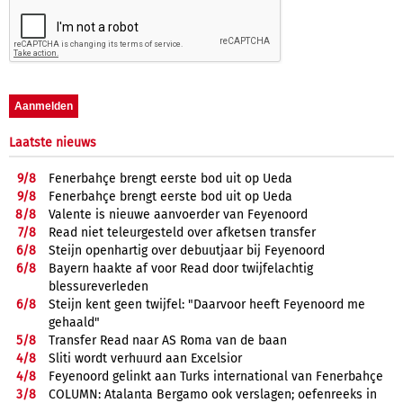
Laatste nieuws
9/
8
Fenerbahçe brengt eerste bod uit op Ueda
9/
8
Fenerbahçe brengt eerste bod uit op Ueda
8/
8
Valente is nieuwe aanvoerder van Feyenoord
7/
8
Read niet teleurgesteld over afketsen transfer
6/
8
Steijn openhartig over debuutjaar bij Feyenoord
6/
8
Bayern haakte af voor Read door twijfelachtig
blessureverleden
6/
8
Steijn kent geen twijfel: "Daarvoor heeft Feyenoord me
gehaald"
5/
8
Transfer Read naar AS Roma van de baan
4/
8
Sliti wordt verhuurd aan Excelsior
4/
8
Feyenoord gelinkt aan Turks international van Fenerbahçe
3/
8
COLUMN: Atalanta Bergamo ook verslagen; oefenreeks in