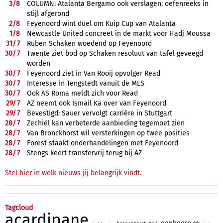
3/
8
COLUMN: Atalanta Bergamo ook verslagen; oefenreeks in
stijl afgerond
2/
8
Feyenoord wint duel om Kuip Cup van Atalanta
1/
8
Newcastle United concreet in de markt voor Hadj Moussa
31/
7
Ruben Schaken woedend op Feyenoord
30/
7
Twente ziet bod op Schaken resoluut van tafel geveegd
worden
30/
7
Feyenoord ziet in Van Rooij opvolger Read
30/
7
Interesse in Tengstedt vanuit de MLS
30/
7
Ook AS Roma meldt zich voor Read
29/
7
AZ neemt ook Ismail Ka over van Feyenoord
29/
7
Bevestigd: Sauer vervolgt carrière in Stuttgart
28/
7
Zechiël kan verbeterde aanbieding tegemoet zien
28/
7
Van Bronckhorst wil versterkingen op twee posities
28/
7
Forest staakt onderhandelingen met Feyenoord
28/
7
Stengs keert transfervrij terug bij AZ
Stel hier in welk nieuws jij belangrijk vindt.
Tagcloud
acardipane