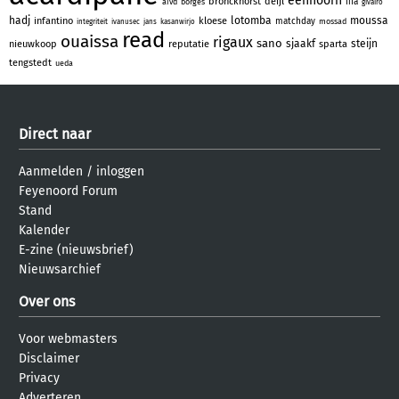
eenhoorn
bronckhorst
deijl
fifa
aivd
borges
givairo
hadj
lotomba
moussa
infantino
kloese
matchday
mossad
integriteit
ivanusec
jans
kasanwirjo
read
ouaissa
rigaux
sano
sjaakf
steijn
nieuwkoop
reputatie
sparta
tengstedt
ueda
Direct naar
Aanmelden
/
inloggen
Feyenoord Forum
Stand
Kalender
E-zine (nieuwsbrief)
Nieuwsarchief
Over ons
Voor webmasters
Disclaimer
Privacy
Adverteren