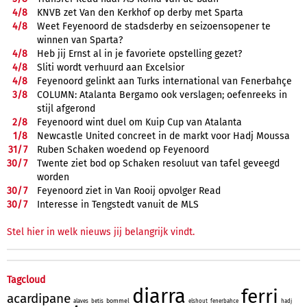
4/
8
KNVB zet Van den Kerkhof op derby met Sparta
4/
8
Weet Feyenoord de stadsderby en seizoensopener te
winnen van Sparta?
4/
8
Heb jij Ernst al in je favoriete opstelling gezet?
4/
8
Sliti wordt verhuurd aan Excelsior
4/
8
Feyenoord gelinkt aan Turks international van Fenerbahçe
3/
8
COLUMN: Atalanta Bergamo ook verslagen; oefenreeks in
stijl afgerond
2/
8
Feyenoord wint duel om Kuip Cup van Atalanta
1/
8
Newcastle United concreet in de markt voor Hadj Moussa
31/
7
Ruben Schaken woedend op Feyenoord
30/
7
Twente ziet bod op Schaken resoluut van tafel geveegd
worden
30/
7
Feyenoord ziet in Van Rooij opvolger Read
30/
7
Interesse in Tengstedt vanuit de MLS
Stel hier in welk nieuws jij belangrijk vindt.
Tagcloud
diarra
ferri
acardipane
bommel
alaves
betis
elshout
fenerbahce
hadj