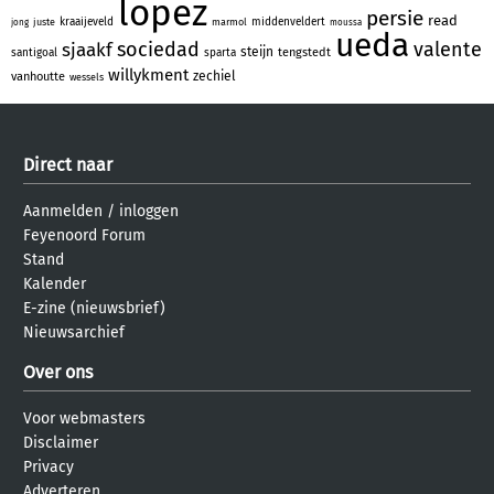
lopez
persie
read
kraaijeveld
middenveldert
juste
marmol
jong
moussa
ueda
sociedad
valente
sjaakf
steijn
tengstedt
santigoal
sparta
willykment
zechiel
vanhoutte
wessels
Direct naar
Aanmelden
/
inloggen
Feyenoord Forum
Stand
Kalender
E-zine (nieuwsbrief)
Nieuwsarchief
Over ons
Voor webmasters
Disclaimer
Privacy
Adverteren