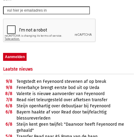
Laatste nieuws
9/
8
Tengstedt en Feyenoord stevenen af op breuk
9/
8
Fenerbahçe brengt eerste bod uit op Ueda
8/
8
Valente is nieuwe aanvoerder van Feyenoord
7/
8
Read niet teleurgesteld over afketsen transfer
6/
8
Steijn openhartig over debuutjaar bij Feyenoord
6/
8
Bayern haakte af voor Read door twijfelachtig
blessureverleden
6/
8
Steijn kent geen twijfel: "Daarvoor heeft Feyenoord me
gehaald"
5/
8
Transfer Read naar AS Roma van de baan