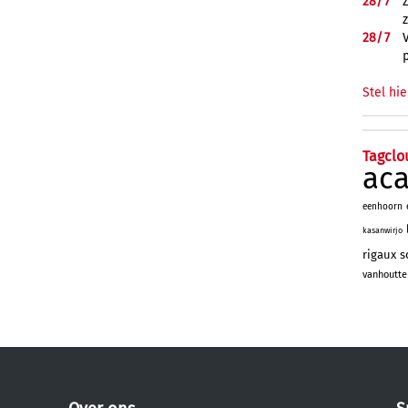
28/
7
28/
7
Stel hie
Tagclo
ac
eenhoorn
kasanwirjo
rigaux
s
vanhoutte