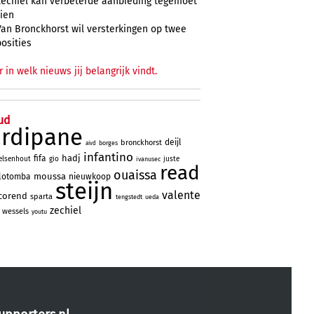
Zechiël kan verbeterde aanbieding tegemoet
zien
Van Bronckhorst wil versterkingen op twee
posities
r in welk nieuws jij belangrijk vindt.
ud
ardipane
deijl
bronckhorst
borges
aivd
infantino
hadj
fifa
elsenhout
gio
juste
ivanusec
read
ouaissa
moussa
lotomba
nieuwkoop
steijn
valente
corend
sparta
tengstedt
ueda
zechiel
wessels
youtu