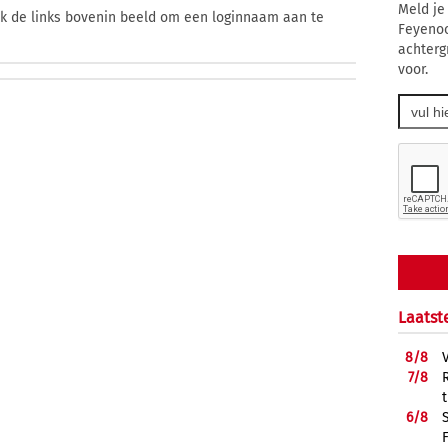
Meld je
ik de links bovenin beeld om een loginnaam aan te
Feyenoo
achterg
voor.
Laatst
8/
8
7/
8
6/
8