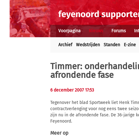
Voorpagina
Nieuws
Forums
In
Archief
Wedstrijden
Standen
E-zine
Timmer: onderhandelin
afrondende fase
6 december 2007 17:53
Tegenover het blad Sportweek liet Henk Tim
contractverlenging voor nog eens twee sei
zijn nu in de afrondende fase. De 36-jarige k
Feyenoord.
Meer op