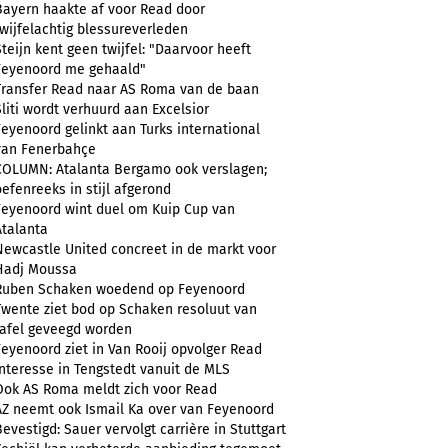
Bayern haakte af voor Read door
twijfelachtig blessureverleden
Steijn kent geen twijfel: "Daarvoor heeft
Feyenoord me gehaald"
Transfer Read naar AS Roma van de baan
Sliti wordt verhuurd aan Excelsior
Feyenoord gelinkt aan Turks international
van Fenerbahçe
COLUMN: Atalanta Bergamo ook verslagen;
oefenreeks in stijl afgerond
Feyenoord wint duel om Kuip Cup van
Atalanta
Newcastle United concreet in de markt voor
Hadj Moussa
Ruben Schaken woedend op Feyenoord
Twente ziet bod op Schaken resoluut van
tafel geveegd worden
Feyenoord ziet in Van Rooij opvolger Read
Interesse in Tengstedt vanuit de MLS
Ook AS Roma meldt zich voor Read
AZ neemt ook Ismail Ka over van Feyenoord
Bevestigd: Sauer vervolgt carrière in Stuttgart