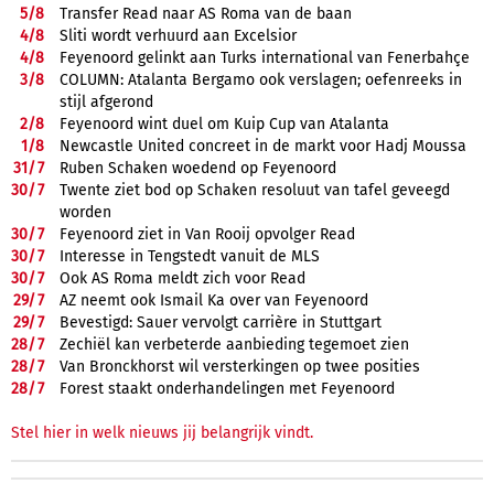
5/
8
Transfer Read naar AS Roma van de baan
4/
8
Sliti wordt verhuurd aan Excelsior
4/
8
Feyenoord gelinkt aan Turks international van Fenerbahçe
3/
8
COLUMN: Atalanta Bergamo ook verslagen; oefenreeks in
stijl afgerond
2/
8
Feyenoord wint duel om Kuip Cup van Atalanta
1/
8
Newcastle United concreet in de markt voor Hadj Moussa
31/
7
Ruben Schaken woedend op Feyenoord
30/
7
Twente ziet bod op Schaken resoluut van tafel geveegd
worden
30/
7
Feyenoord ziet in Van Rooij opvolger Read
30/
7
Interesse in Tengstedt vanuit de MLS
30/
7
Ook AS Roma meldt zich voor Read
29/
7
AZ neemt ook Ismail Ka over van Feyenoord
29/
7
Bevestigd: Sauer vervolgt carrière in Stuttgart
28/
7
Zechiël kan verbeterde aanbieding tegemoet zien
28/
7
Van Bronckhorst wil versterkingen op twee posities
28/
7
Forest staakt onderhandelingen met Feyenoord
Stel hier in welk nieuws jij belangrijk vindt.