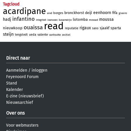
Tagcloud
acardipane
eenhoorn
bronckhorst
deijl
fifa
borges
aivd
givairo
infantino
hadj
moussa
lotomba
ivanusec
kasanwirjo
mossad
integriteit
read
ouaissa
rigaux
nieuwkoop
sjaakf
sparta
reputatie
sano
steijn
ueda
valente
tengstedt
vanhoutte
zechiel
Direct naar
Aanmelden
/
inloggen
Feyenoord Forum
Stand
Kalender
E-zine (nieuwsbrief)
Nieuwsarchief
Over ons
Voor webmasters