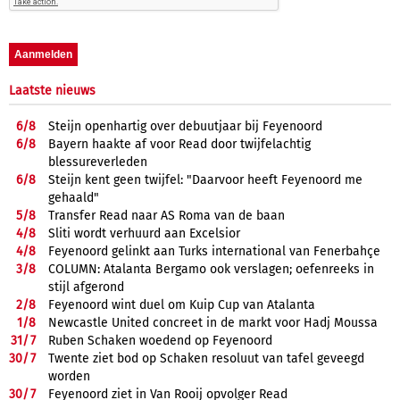
Laatste nieuws
6/
8
Steijn openhartig over debuutjaar bij Feyenoord
6/
8
Bayern haakte af voor Read door twijfelachtig
blessureverleden
6/
8
Steijn kent geen twijfel: "Daarvoor heeft Feyenoord me
gehaald"
5/
8
Transfer Read naar AS Roma van de baan
4/
8
Sliti wordt verhuurd aan Excelsior
4/
8
Feyenoord gelinkt aan Turks international van Fenerbahçe
3/
8
COLUMN: Atalanta Bergamo ook verslagen; oefenreeks in
stijl afgerond
2/
8
Feyenoord wint duel om Kuip Cup van Atalanta
1/
8
Newcastle United concreet in de markt voor Hadj Moussa
31/
7
Ruben Schaken woedend op Feyenoord
30/
7
Twente ziet bod op Schaken resoluut van tafel geveegd
worden
30/
7
Feyenoord ziet in Van Rooij opvolger Read