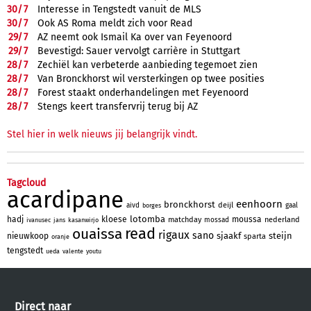
30/
7
Interesse in Tengstedt vanuit de MLS
30/
7
Ook AS Roma meldt zich voor Read
29/
7
AZ neemt ook Ismail Ka over van Feyenoord
29/
7
Bevestigd: Sauer vervolgt carrière in Stuttgart
28/
7
Zechiël kan verbeterde aanbieding tegemoet zien
28/
7
Van Bronckhorst wil versterkingen op twee posities
28/
7
Forest staakt onderhandelingen met Feyenoord
28/
7
Stengs keert transfervrij terug bij AZ
Stel hier in welk nieuws jij belangrijk vindt.
Tagcloud
acardipane
eenhoorn
bronckhorst
deijl
aivd
gaal
borges
lotomba
hadj
kloese
moussa
matchday
nederland
mossad
ivanusec
jans
kasanwirjo
read
ouaissa
rigaux
sano
sjaakf
steijn
nieuwkoop
sparta
oranje
tengstedt
ueda
valente
youtu
Direct naar