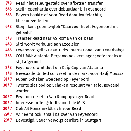
7/
8
Read niet teleurgesteld over afketsen transfer
6/
8
Steijn openhartig over debuutjaar bij Feyenoord
6/
8
Bayern haakte af voor Read door twijfelachtig
blessureverleden
6/
8
Steijn kent geen twijfel: "Daarvoor heeft Feyenoord me
gehaald"
5/
8
Transfer Read naar AS Roma van de baan
4/
8
Sliti wordt verhuurd aan Excelsior
4/
8
Feyenoord gelinkt aan Turks international van Fenerbahçe
3/
8
COLUMN: Atalanta Bergamo ook verslagen; oefenreeks in
stijl afgerond
2/
8
Feyenoord wint duel om Kuip Cup van Atalanta
1/
8
Newcastle United concreet in de markt voor Hadj Moussa
31/
7
Ruben Schaken woedend op Feyenoord
30/
7
Twente ziet bod op Schaken resoluut van tafel geveegd
worden
30/
7
Feyenoord ziet in Van Rooij opvolger Read
30/
7
Interesse in Tengstedt vanuit de MLS
30/
7
Ook AS Roma meldt zich voor Read
29/
7
AZ neemt ook Ismail Ka over van Feyenoord
29/
7
Bevestigd: Sauer vervolgt carrière in Stuttgart