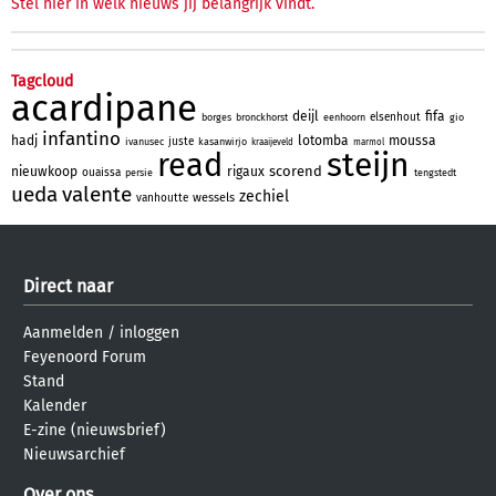
Stel hier in welk nieuws jij belangrijk vindt.
Tagcloud
acardipane
deijl
fifa
elsenhout
borges
bronckhorst
eenhoorn
gio
infantino
hadj
lotomba
moussa
juste
ivanusec
kasanwirjo
kraaijeveld
marmol
steijn
read
scorend
nieuwkoop
rigaux
ouaissa
persie
tengstedt
ueda
valente
zechiel
wessels
vanhoutte
Direct naar
Aanmelden
/
inloggen
Feyenoord Forum
Stand
Kalender
E-zine (nieuwsbrief)
Nieuwsarchief
Over ons