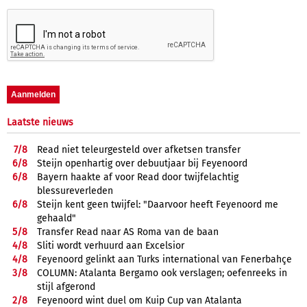
Laatste nieuws
7/
8
Read niet teleurgesteld over afketsen transfer
6/
8
Steijn openhartig over debuutjaar bij Feyenoord
6/
8
Bayern haakte af voor Read door twijfelachtig
blessureverleden
6/
8
Steijn kent geen twijfel: "Daarvoor heeft Feyenoord me
gehaald"
5/
8
Transfer Read naar AS Roma van de baan
4/
8
Sliti wordt verhuurd aan Excelsior
4/
8
Feyenoord gelinkt aan Turks international van Fenerbahçe
3/
8
COLUMN: Atalanta Bergamo ook verslagen; oefenreeks in
stijl afgerond
2/
8
Feyenoord wint duel om Kuip Cup van Atalanta