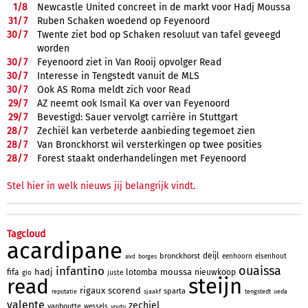
1/
8
Newcastle United concreet in de markt voor Hadj Moussa
31/
7
Ruben Schaken woedend op Feyenoord
30/
7
Twente ziet bod op Schaken resoluut van tafel geveegd
worden
30/
7
Feyenoord ziet in Van Rooij opvolger Read
30/
7
Interesse in Tengstedt vanuit de MLS
30/
7
Ook AS Roma meldt zich voor Read
29/
7
AZ neemt ook Ismail Ka over van Feyenoord
29/
7
Bevestigd: Sauer vervolgt carrière in Stuttgart
28/
7
Zechiël kan verbeterde aanbieding tegemoet zien
28/
7
Van Bronckhorst wil versterkingen op twee posities
28/
7
Forest staakt onderhandelingen met Feyenoord
Stel hier in welk nieuws jij belangrijk vindt.
Tagcloud
acardipane
deijl
bronckhorst
eenhoorn
elsenhout
borges
aivd
ouaissa
infantino
hadj
moussa
fifa
lotomba
nieuwkoop
gio
juste
steijn
read
rigaux
scorend
sparta
reputatie
sjaakf
tengstedt
ueda
valente
zechiel
vanhoutte
wessels
youtu