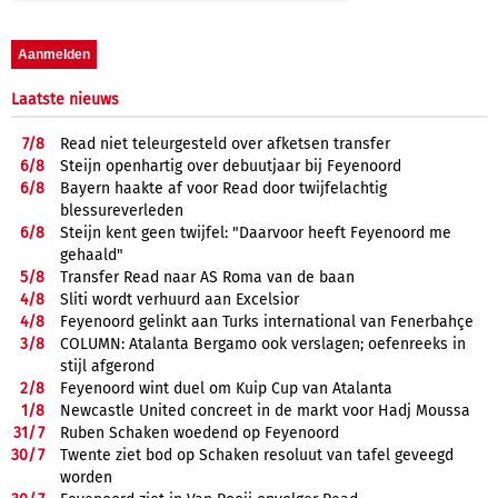
Laatste nieuws
7/
8
Read niet teleurgesteld over afketsen transfer
6/
8
Steijn openhartig over debuutjaar bij Feyenoord
6/
8
Bayern haakte af voor Read door twijfelachtig
blessureverleden
6/
8
Steijn kent geen twijfel: "Daarvoor heeft Feyenoord me
gehaald"
5/
8
Transfer Read naar AS Roma van de baan
4/
8
Sliti wordt verhuurd aan Excelsior
4/
8
Feyenoord gelinkt aan Turks international van Fenerbahçe
3/
8
COLUMN: Atalanta Bergamo ook verslagen; oefenreeks in
stijl afgerond
2/
8
Feyenoord wint duel om Kuip Cup van Atalanta
1/
8
Newcastle United concreet in de markt voor Hadj Moussa
31/
7
Ruben Schaken woedend op Feyenoord
30/
7
Twente ziet bod op Schaken resoluut van tafel geveegd
worden