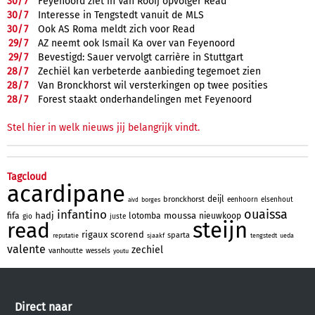
30/
7
Feyenoord ziet in Van Rooij opvolger Read
30/
7
Interesse in Tengstedt vanuit de MLS
30/
7
Ook AS Roma meldt zich voor Read
29/
7
AZ neemt ook Ismail Ka over van Feyenoord
29/
7
Bevestigd: Sauer vervolgt carrière in Stuttgart
28/
7
Zechiël kan verbeterde aanbieding tegemoet zien
28/
7
Van Bronckhorst wil versterkingen op twee posities
28/
7
Forest staakt onderhandelingen met Feyenoord
Stel hier in welk nieuws jij belangrijk vindt.
Tagcloud
acardipane
deijl
bronckhorst
eenhoorn
elsenhout
borges
aivd
ouaissa
infantino
hadj
moussa
fifa
lotomba
nieuwkoop
gio
juste
steijn
read
rigaux
scorend
sparta
reputatie
sjaakf
tengstedt
ueda
valente
zechiel
vanhoutte
wessels
youtu
Direct naar