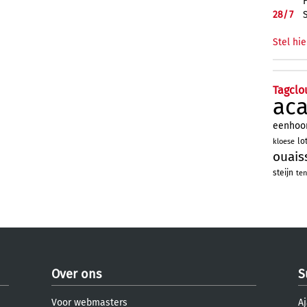
28/
7
Stel hie
Tagclo
ac
eenhoo
lo
kloese
ouais
steijn
ten
Over ons
S
Voor webmasters
Aj