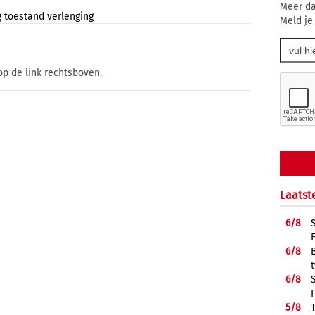
Meer da
g
toestand
verlenging
Meld je
op de link rechtsboven.
Laatst
6/
8
6/
8
6/
8
5/
8