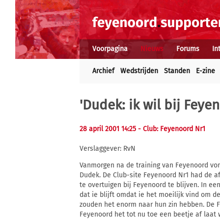
Voorpagina
Nieuws
Forums
In
Archief
Wedstrijden
Standen
E-zine
'Dudek: ik wil bij Feye
28 april 2001 14:25
- Club: Feyenoord Nr1
Verslaggever: RvN
Vanmorgen na de training van Feyenoord von
Dudek. De Club-site Feyenoord Nr1 had de
te overtuigen bij Feyenoord te blijven. In ee
dat ie blijft omdat ie het moeilijk vind om de
zouden het enorm naar hun zin hebben. De F
Feyenoord het tot nu toe een beetje af laat