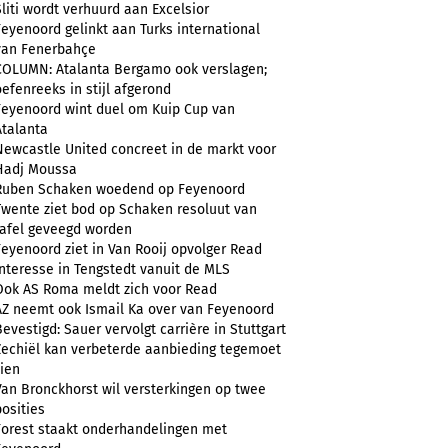
Sliti wordt verhuurd aan Excelsior
Feyenoord gelinkt aan Turks international
van Fenerbahçe
COLUMN: Atalanta Bergamo ook verslagen;
oefenreeks in stijl afgerond
Feyenoord wint duel om Kuip Cup van
Atalanta
Newcastle United concreet in de markt voor
Hadj Moussa
Ruben Schaken woedend op Feyenoord
Twente ziet bod op Schaken resoluut van
tafel geveegd worden
Feyenoord ziet in Van Rooij opvolger Read
Interesse in Tengstedt vanuit de MLS
Ook AS Roma meldt zich voor Read
AZ neemt ook Ismail Ka over van Feyenoord
Bevestigd: Sauer vervolgt carrière in Stuttgart
Zechiël kan verbeterde aanbieding tegemoet
zien
Van Bronckhorst wil versterkingen op twee
posities
Forest staakt onderhandelingen met