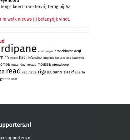
Feyenoord
Stengs keert transfervrij terug bij AZ
r in welk nieuws jij belangrijk vindt.
ud
ardipane
bronckhorst
deijl
aivd
borges
rn
hadj
infantino
fifa
givairo
integriteit
ivanusec
jans
kasanwirjo
tomba
moussa
nieuwkoop
matchday
mossad
read
sa
rigaux
sano
sjaakf
reputatie
sparta
gstedt
ueda
upporters.nl
ax.supporters.nl