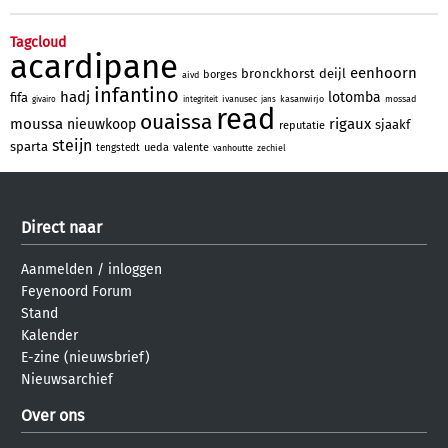
Tagcloud
acardipane
eenhoorn
bronckhorst
deijl
borges
aivd
infantino
hadj
lotomba
fifa
ivanusec
kasanwirjo
mossad
givairo
integriteit
jans
read
ouaissa
moussa
rigaux
nieuwkoop
sjaakf
reputatie
steijn
sparta
ueda
valente
tengstedt
vanhoutte
zechiel
Direct naar
Aanmelden
/
inloggen
Feyenoord Forum
Stand
Kalender
E-zine (nieuwsbrief)
Nieuwsarchief
Over ons