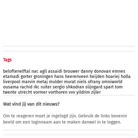
Tags
beloftenelftal
nac
agil
assaidi
brouwer
danny
donovan
emnes
etamadi
gorter
groningen
hans
heerenveen
heijden
hoariej
holla
liverpool
marvin
metaj
mulder
murat
niels
ofrany
omniworld
ousama
rachid
rkc
ruiter
sergio
shkodran
slijngard
spart
tom
twente
utrecht
vormer
vorthoren
vvv
yildrim
zijler
Wat vind jij van dit nieuws?
Om te reageren moet je ingelogd zijn. Gebruik de links bovenin
beeld om een loginnaam aan te maken danwel in te loggen.