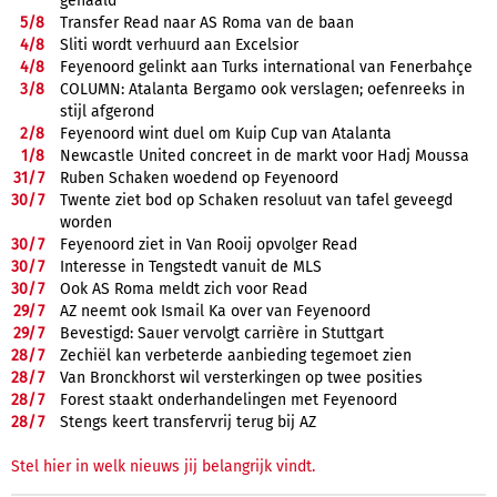
gehaald"
5/
8
Transfer Read naar AS Roma van de baan
4/
8
Sliti wordt verhuurd aan Excelsior
4/
8
Feyenoord gelinkt aan Turks international van Fenerbahçe
3/
8
COLUMN: Atalanta Bergamo ook verslagen; oefenreeks in
stijl afgerond
2/
8
Feyenoord wint duel om Kuip Cup van Atalanta
1/
8
Newcastle United concreet in de markt voor Hadj Moussa
31/
7
Ruben Schaken woedend op Feyenoord
30/
7
Twente ziet bod op Schaken resoluut van tafel geveegd
worden
30/
7
Feyenoord ziet in Van Rooij opvolger Read
30/
7
Interesse in Tengstedt vanuit de MLS
30/
7
Ook AS Roma meldt zich voor Read
29/
7
AZ neemt ook Ismail Ka over van Feyenoord
29/
7
Bevestigd: Sauer vervolgt carrière in Stuttgart
28/
7
Zechiël kan verbeterde aanbieding tegemoet zien
28/
7
Van Bronckhorst wil versterkingen op twee posities
28/
7
Forest staakt onderhandelingen met Feyenoord
28/
7
Stengs keert transfervrij terug bij AZ
Stel hier in welk nieuws jij belangrijk vindt.