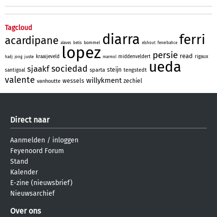
Tagcloud
diarra
ferri
acardipane
bommel
alaves
betis
elshout
fenerbahce
lopez
persie
read
kraaijeveld
middenveldert
rigaux
juste
hadj
jong
marmol
ueda
sociedad
sjaakf
steijn
sparta
tengstedt
santigoal
valente
willykment
wessels
zechiel
vanhoutte
Direct naar
Aanmelden
/
inloggen
Feyenoord Forum
Stand
Kalender
E-zine (nieuwsbrief)
Nieuwsarchief
Over ons