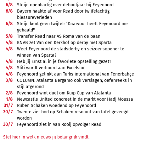
6/
8
Steijn openhartig over debuutjaar bij Feyenoord
6/
8
Bayern haakte af voor Read door twijfelachtig
blessureverleden
6/
8
Steijn kent geen twijfel: "Daarvoor heeft Feyenoord me
gehaald"
5/
8
Transfer Read naar AS Roma van de baan
4/
8
KNVB zet Van den Kerkhof op derby met Sparta
4/
8
Weet Feyenoord de stadsderby en seizoensopener te
winnen van Sparta?
4/
8
Heb jij Ernst al in je favoriete opstelling gezet?
4/
8
Sliti wordt verhuurd aan Excelsior
4/
8
Feyenoord gelinkt aan Turks international van Fenerbahçe
3/
8
COLUMN: Atalanta Bergamo ook verslagen; oefenreeks in
stijl afgerond
2/
8
Feyenoord wint duel om Kuip Cup van Atalanta
1/
8
Newcastle United concreet in de markt voor Hadj Moussa
31/
7
Ruben Schaken woedend op Feyenoord
30/
7
Twente ziet bod op Schaken resoluut van tafel geveegd
worden
30/
7
Feyenoord ziet in Van Rooij opvolger Read
Stel hier in welk nieuws jij belangrijk vindt.