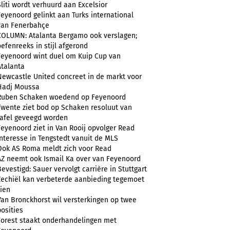
Sliti wordt verhuurd aan Excelsior
Feyenoord gelinkt aan Turks international
van Fenerbahçe
COLUMN: Atalanta Bergamo ook verslagen;
oefenreeks in stijl afgerond
Feyenoord wint duel om Kuip Cup van
Atalanta
Newcastle United concreet in de markt voor
Hadj Moussa
Ruben Schaken woedend op Feyenoord
Twente ziet bod op Schaken resoluut van
tafel geveegd worden
Feyenoord ziet in Van Rooij opvolger Read
Interesse in Tengstedt vanuit de MLS
Ook AS Roma meldt zich voor Read
AZ neemt ook Ismail Ka over van Feyenoord
Bevestigd: Sauer vervolgt carrière in Stuttgart
Zechiël kan verbeterde aanbieding tegemoet
zien
Van Bronckhorst wil versterkingen op twee
posities
Forest staakt onderhandelingen met