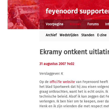
Voorpagina
Nieuws
Forums
In
Archief
Wedstrijden
Standen
E-zine
Ekramy ontkent uitla
31 augustus 2007 14:02
Verslaggever: K
Op de
offici?le website
van Feyenoord heeft 
het blad Sportweek dat hij zou eisen volgend
graag ontkrachten, want het is echt onzin. I
technische beleid. Alsof ik kan zeggen dat 
verlengen. Ik ben hier om te keepen, over dat
Henk en ik zijn vrienden die met respect met