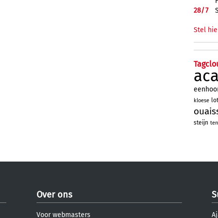
28/
7
Stel hie
Tagclo
ac
eenhoo
lo
kloese
ouais
steijn
ten
Over ons
S
Voor webmasters
Aj