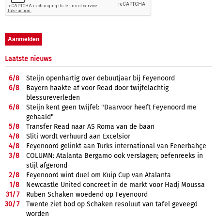
Laatste nieuws
6/
8
Steijn openhartig over debuutjaar bij Feyenoord
6/
8
Bayern haakte af voor Read door twijfelachtig
blessureverleden
6/
8
Steijn kent geen twijfel: "Daarvoor heeft Feyenoord me
gehaald"
5/
8
Transfer Read naar AS Roma van de baan
4/
8
Sliti wordt verhuurd aan Excelsior
4/
8
Feyenoord gelinkt aan Turks international van Fenerbahçe
3/
8
COLUMN: Atalanta Bergamo ook verslagen; oefenreeks in
stijl afgerond
2/
8
Feyenoord wint duel om Kuip Cup van Atalanta
1/
8
Newcastle United concreet in de markt voor Hadj Moussa
31/
7
Ruben Schaken woedend op Feyenoord
30/
7
Twente ziet bod op Schaken resoluut van tafel geveegd
worden