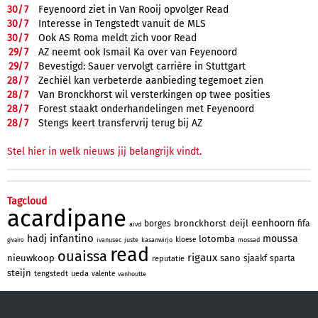
30/
7
Feyenoord ziet in Van Rooij opvolger Read
30/
7
Interesse in Tengstedt vanuit de MLS
30/
7
Ook AS Roma meldt zich voor Read
29/
7
AZ neemt ook Ismail Ka over van Feyenoord
29/
7
Bevestigd: Sauer vervolgt carrière in Stuttgart
28/
7
Zechiël kan verbeterde aanbieding tegemoet zien
28/
7
Van Bronckhorst wil versterkingen op twee posities
28/
7
Forest staakt onderhandelingen met Feyenoord
28/
7
Stengs keert transfervrij terug bij AZ
Stel hier in welk nieuws jij belangrijk vindt.
Tagcloud
acardipane
eenhoorn
bronckhorst
deijl
borges
fifa
aivd
infantino
hadj
moussa
lotomba
kloese
ivanusec
juste
kasanwirjo
mossad
givairo
read
ouaissa
rigaux
nieuwkoop
sano
sjaakf
sparta
reputatie
steijn
tengstedt
ueda
valente
vanhoutte