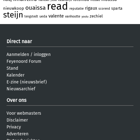
read
ouaissa
rigaux
nieuwkoop
sparta
reputatie
scorend
steijn
valente
zechiel
ueda
vanhoutte
tengstedt
youtu
Direct naar
Aanmelden
/
inloggen
Feyenoord Forum
Stand
Kalender
E-zine (nieuwsbrief)
Nieuwsarchief
Over ons
Voor webmasters
Disclaimer
Privacy
Adverteren