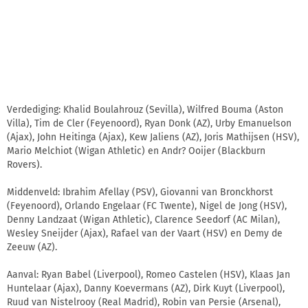
Verdediging: Khalid Boulahrouz (Sevilla), Wilfred Bouma (Aston
Villa), Tim de Cler (Feyenoord), Ryan Donk (AZ), Urby Emanuelson
(Ajax), John Heitinga (Ajax), Kew Jaliens (AZ), Joris Mathijsen (HSV),
Mario Melchiot (Wigan Athletic) en Andr? Ooijer (Blackburn
Rovers).
Middenveld: Ibrahim Afellay (PSV), Giovanni van Bronckhorst
(Feyenoord), Orlando Engelaar (FC Twente), Nigel de Jong (HSV),
Denny Landzaat (Wigan Athletic), Clarence Seedorf (AC Milan),
Wesley Sneijder (Ajax), Rafael van der Vaart (HSV) en Demy de
Zeeuw (AZ).
Aanval: Ryan Babel (Liverpool), Romeo Castelen (HSV), Klaas Jan
Huntelaar (Ajax), Danny Koevermans (AZ), Dirk Kuyt (Liverpool),
Ruud van Nistelrooy (Real Madrid), Robin van Persie (Arsenal),