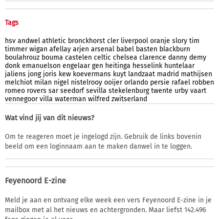
Tags
hsv
andwel
athletic
bronckhorst
cler
liverpool
oranje
slory
tim
timmer
wigan
afellay
arjen
arsenal
babel
basten
blackburn
boulahrouz
bouma
castelen
celtic
chelsea
clarence
danny
demy
donk
emanuelson
engelaar
gen
heitinga
hesselink
huntelaar
jaliens
jong
joris
kew
koevermans
kuyt
landzaat
madrid
mathijsen
melchiot
milan
nigel
nistelrooy
ooijer
orlando
persie
rafael
robben
romeo
rovers
sar
seedorf
sevilla
stekelenburg
twente
urby
vaart
vennegoor
villa
waterman
wilfred
zwitserland
Wat vind jij van dit nieuws?
Om te reageren moet je ingelogd zijn. Gebruik de links bovenin
beeld om een loginnaam aan te maken danwel in te loggen.
Feyenoord E-zine
Meld je aan en ontvang elke week een vers Feyenoord E-zine in je
mailbox met al het nieuws en achtergronden. Maar liefst 142.496