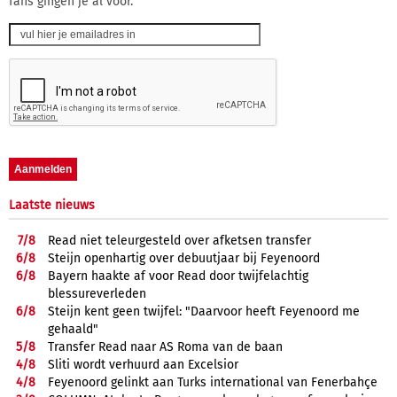
fans gingen je al voor.
Laatste nieuws
7/
8
Read niet teleurgesteld over afketsen transfer
6/
8
Steijn openhartig over debuutjaar bij Feyenoord
6/
8
Bayern haakte af voor Read door twijfelachtig
blessureverleden
6/
8
Steijn kent geen twijfel: "Daarvoor heeft Feyenoord me
gehaald"
5/
8
Transfer Read naar AS Roma van de baan
4/
8
Sliti wordt verhuurd aan Excelsior
4/
8
Feyenoord gelinkt aan Turks international van Fenerbahçe