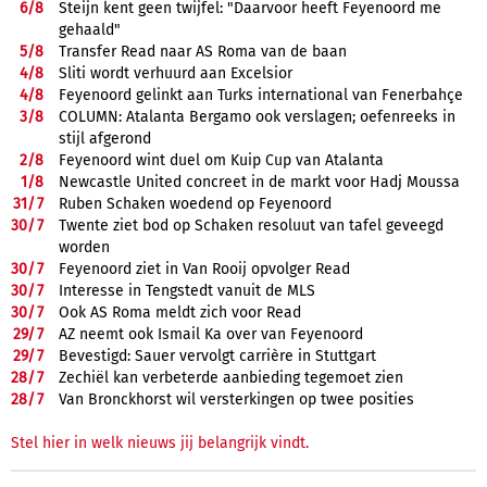
6/
8
Steijn kent geen twijfel: "Daarvoor heeft Feyenoord me
gehaald"
5/
8
Transfer Read naar AS Roma van de baan
4/
8
Sliti wordt verhuurd aan Excelsior
4/
8
Feyenoord gelinkt aan Turks international van Fenerbahçe
3/
8
COLUMN: Atalanta Bergamo ook verslagen; oefenreeks in
stijl afgerond
2/
8
Feyenoord wint duel om Kuip Cup van Atalanta
1/
8
Newcastle United concreet in de markt voor Hadj Moussa
31/
7
Ruben Schaken woedend op Feyenoord
30/
7
Twente ziet bod op Schaken resoluut van tafel geveegd
worden
30/
7
Feyenoord ziet in Van Rooij opvolger Read
30/
7
Interesse in Tengstedt vanuit de MLS
30/
7
Ook AS Roma meldt zich voor Read
29/
7
AZ neemt ook Ismail Ka over van Feyenoord
29/
7
Bevestigd: Sauer vervolgt carrière in Stuttgart
28/
7
Zechiël kan verbeterde aanbieding tegemoet zien
28/
7
Van Bronckhorst wil versterkingen op twee posities
Stel hier in welk nieuws jij belangrijk vindt.