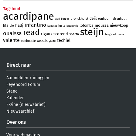
Tagcloud
acardipane
deijl
bronckhorst
eenhoorn
elsenhout
borges
aivd
infantino
hadj
moussa
fifa
lotomba
nieuwkoop
gio
juste
ivanusec
kasanwirjo
steijn
read
ouaissa
rigaux
scorend
sparta
tengstedt
ueda
valente
zechiel
vanhoutte
wessels
youtu
Direct naar
Aanmelden
/
inloggen
Feyenoord Forum
Stand
Kalender
E-zine (nieuwsbrief)
Nieuwsarchief
Over ons
Voor webmasters