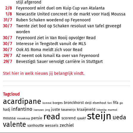
stijl afgerond
2/
8
Feyenoord wint duel om Kuip Cup van Atalanta
1/
8
Newcastle United concreet in de markt voor Hadj Moussa
31/
7
Ruben Schaken woedend op Feyenoord
30/
7
Twente ziet bod op Schaken resoluut van tafel geveegd
worden
30/
7
Feyenoord ziet in Van Rooij opvolger Read
30/
7
Interesse in Tengstedt vanuit de MLS
30/
7
Ook AS Roma meldt zich voor Read
29/
7
AZ neemt ook Ismail Ka over van Feyenoord
29/
7
Bevestigd: Sauer vervolgt carrière in Stuttgart
Stel hier in welk nieuws jij belangrijk vindt.
Tagcloud
acardipane
bronckhorst
fifa
borges
deijl
elsenhout
bommel
ferri
gio
infantino
juste
hadj
kraaijeveld
kasanwirjo
ivanusec
lotomba
marmol
jong
steijn
read
ueda
persie
scorend
moussa
sjaakf
nieuwkoop
valente
zechiel
vanhoutte
wessels