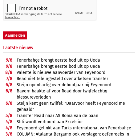
Laatste nieuws
9/
8
Fenerbahçe brengt eerste bod uit op Ueda
9/
8
Fenerbahçe brengt eerste bod uit op Ueda
8/
8
Valente is nieuwe aanvoerder van Feyenoord
7/
8
Read niet teleurgesteld over afketsen transfer
6/
8
Steijn openhartig over debuutjaar bij Feyenoord
6/
8
Bayern haakte af voor Read door twijfelachtig
blessureverleden
6/
8
Steijn kent geen twijfel: "Daarvoor heeft Feyenoord me
gehaald"
5/
8
Transfer Read naar AS Roma van de baan
4/
8
Sliti wordt verhuurd aan Excelsior
4/
8
Feyenoord gelinkt aan Turks international van Fenerbahçe
3/
8
COLUMN: Atalanta Bergamo ook verslagen; oefenreeks in