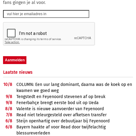
fans gingen je al voor.
Laatste nieuws
10/
8
COLUMN: Een uur lang dominant, daarna was de koek op en
kwamen we goed weg
9/
8
Tengstedt en Feyenoord stevenen af op breuk
9/
8
Fenerbahçe brengt eerste bod uit op Ueda
8/
8
Valente is nieuwe aanvoerder van Feyenoord
7/
8
Read niet teleurgesteld over afketsen transfer
6/
8
Steijn openhartig over debuutjaar bij Feyenoord
6/
8
Bayern haakte af voor Read door twijfelachtig
blessureverleden