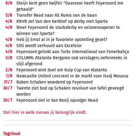
6/
8
Steijn kent geen twijfel: "Daarvoor heeft Feyenoord me
gehaald"
5/
8
Transfer Read naar AS Roma van de baan
4/
8
KNVB zet Van den Kerkhof op derby met Sparta
4/
8
Weet Feyenoord de stadsderby en seizoensopener te
winnen van Sparta?
4/
8
Heb jij Ernst al in je favoriete opstelling gezet?
4/
8
Sliti wordt verhuurd aan Excelsior
4/
8
Feyenoord gelinkt aan Turks international van Fenerbahçe
3/
8
COLUMN: Atalanta Bergamo ook verslagen; oefenreeks in
stijl afgerond
2/
8
Feyenoord wint duel om Kuip Cup van Atalanta
1/
8
Newcastle United concreet in de markt voor Hadj Moussa
31/
7
Ruben Schaken woedend op Feyenoord
30/
7
Twente ziet bod op Schaken resoluut van tafel geveegd
worden
30/
7
Feyenoord ziet in Van Rooij opvolger Read
Stel hier in welk nieuws jij belangrijk vindt.
Tagcloud