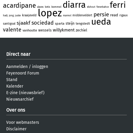
diarra
ferri
acardipane
bommel
alaves
betis
elshout
fenerbahce
lopez
persie
read
kraaijeveld
middenveldert
rigaux
juste
hadj
jong
marmol
ueda
sociedad
sjaakf
steijn
sparta
tengstedt
santigoal
valente
willykment
wessels
zechiel
vanhoutte
Direct naar
Aanmelden
/
inloggen
Feyenoord Forum
Stand
Kalender
E-zine (nieuwsbrief)
Nieuwsarchief
Over ons
Voor webmasters
Disclaimer