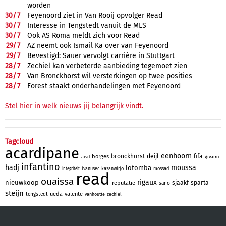
worden
30/
7
Feyenoord ziet in Van Rooij opvolger Read
30/
7
Interesse in Tengstedt vanuit de MLS
30/
7
Ook AS Roma meldt zich voor Read
29/
7
AZ neemt ook Ismail Ka over van Feyenoord
29/
7
Bevestigd: Sauer vervolgt carrière in Stuttgart
28/
7
Zechiël kan verbeterde aanbieding tegemoet zien
28/
7
Van Bronckhorst wil versterkingen op twee posities
28/
7
Forest staakt onderhandelingen met Feyenoord
Stel hier in welk nieuws jij belangrijk vindt.
Tagcloud
acardipane
eenhoorn
bronckhorst
deijl
fifa
borges
aivd
givairo
infantino
hadj
moussa
lotomba
ivanusec
kasanwirjo
mossad
integriteit
read
ouaissa
rigaux
nieuwkoop
sjaakf
sparta
reputatie
sano
steijn
ueda
valente
tengstedt
vanhoutte
zechiel