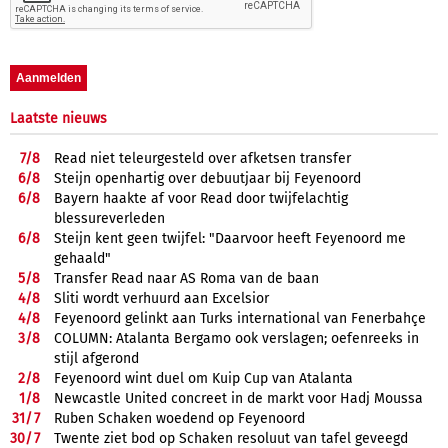
Laatste nieuws
7/
8
Read niet teleurgesteld over afketsen transfer
6/
8
Steijn openhartig over debuutjaar bij Feyenoord
6/
8
Bayern haakte af voor Read door twijfelachtig
blessureverleden
6/
8
Steijn kent geen twijfel: "Daarvoor heeft Feyenoord me
gehaald"
5/
8
Transfer Read naar AS Roma van de baan
4/
8
Sliti wordt verhuurd aan Excelsior
4/
8
Feyenoord gelinkt aan Turks international van Fenerbahçe
3/
8
COLUMN: Atalanta Bergamo ook verslagen; oefenreeks in
stijl afgerond
2/
8
Feyenoord wint duel om Kuip Cup van Atalanta
1/
8
Newcastle United concreet in de markt voor Hadj Moussa
31/
7
Ruben Schaken woedend op Feyenoord
30/
7
Twente ziet bod op Schaken resoluut van tafel geveegd