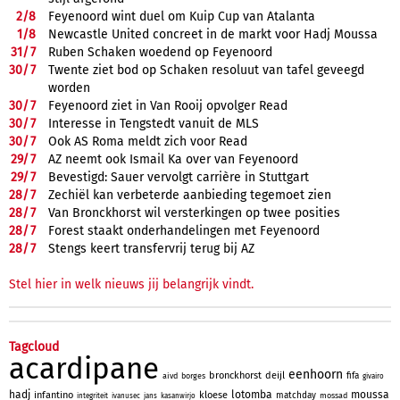
2/
8
Feyenoord wint duel om Kuip Cup van Atalanta
1/
8
Newcastle United concreet in de markt voor Hadj Moussa
31/
7
Ruben Schaken woedend op Feyenoord
30/
7
Twente ziet bod op Schaken resoluut van tafel geveegd
worden
30/
7
Feyenoord ziet in Van Rooij opvolger Read
30/
7
Interesse in Tengstedt vanuit de MLS
30/
7
Ook AS Roma meldt zich voor Read
29/
7
AZ neemt ook Ismail Ka over van Feyenoord
29/
7
Bevestigd: Sauer vervolgt carrière in Stuttgart
28/
7
Zechiël kan verbeterde aanbieding tegemoet zien
28/
7
Van Bronckhorst wil versterkingen op twee posities
28/
7
Forest staakt onderhandelingen met Feyenoord
28/
7
Stengs keert transfervrij terug bij AZ
Stel hier in welk nieuws jij belangrijk vindt.
Tagcloud
acardipane
eenhoorn
bronckhorst
deijl
fifa
aivd
borges
givairo
hadj
lotomba
moussa
infantino
kloese
matchday
mossad
integriteit
ivanusec
jans
kasanwirjo