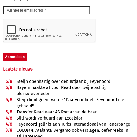
Laatste nieuws
6/
8
Steijn openhartig over debuutjaar bij Feyenoord
6/
8
Bayern haakte af voor Read door twijfelachtig
blessureverleden
6/
8
Steijn kent geen twijfel: "Daarvoor heeft Feyenoord me
gehaald"
5/
8
Transfer Read naar AS Roma van de baan
4/
8
Sliti wordt verhuurd aan Excelsior
4/
8
Feyenoord gelinkt aan Turks international van Fenerbahçe
3/
8
COLUMN: Atalanta Bergamo ook verslagen; oefenreeks in
stijl afgerond