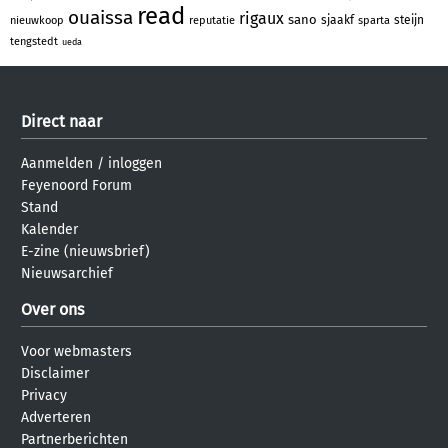
read
ouaissa
rigaux
sano
sjaakf
steijn
nieuwkoop
reputatie
sparta
tengstedt
ueda
Direct naar
Aanmelden
/
inloggen
Feyenoord Forum
Stand
Kalender
E-zine (nieuwsbrief)
Nieuwsarchief
Over ons
Voor webmasters
Disclaimer
Privacy
Adverteren
Partnerberichten