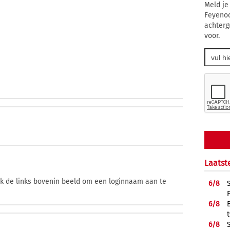
Meld je
Feyenoo
achtergr
voor.
Laatst
ik de links bovenin beeld om een loginnaam aan te
6/
8
6/
8
6/
8