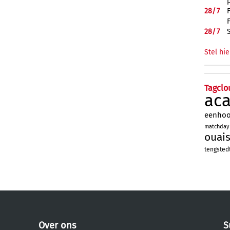
28/
7
28/
7
Stel hie
Tagclo
ac
eenho
matchday
ouai
tengsted
Over ons
S