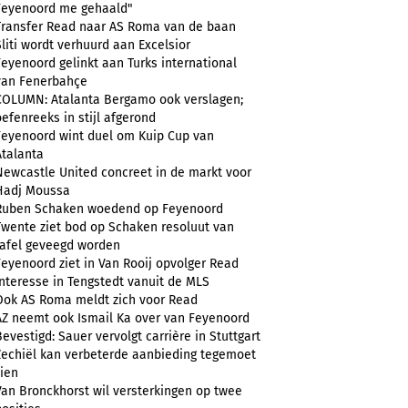
Feyenoord me gehaald"
Transfer Read naar AS Roma van de baan
Sliti wordt verhuurd aan Excelsior
Feyenoord gelinkt aan Turks international
van Fenerbahçe
COLUMN: Atalanta Bergamo ook verslagen;
oefenreeks in stijl afgerond
Feyenoord wint duel om Kuip Cup van
Atalanta
Newcastle United concreet in de markt voor
Hadj Moussa
Ruben Schaken woedend op Feyenoord
Twente ziet bod op Schaken resoluut van
tafel geveegd worden
Feyenoord ziet in Van Rooij opvolger Read
Interesse in Tengstedt vanuit de MLS
Ook AS Roma meldt zich voor Read
AZ neemt ook Ismail Ka over van Feyenoord
Bevestigd: Sauer vervolgt carrière in Stuttgart
Zechiël kan verbeterde aanbieding tegemoet
zien
Van Bronckhorst wil versterkingen op twee