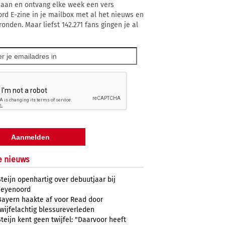
 aan en ontvang elke week een vers
rd E-zine in je mailbox met al het nieuws en
onden. Maar liefst 142.271 fans gingen je al
e nieuws
Steijn openhartig over debuutjaar bij
Feyenoord
Bayern haakte af voor Read door
twijfelachtig blessureverleden
Steijn kent geen twijfel: "Daarvoor heeft