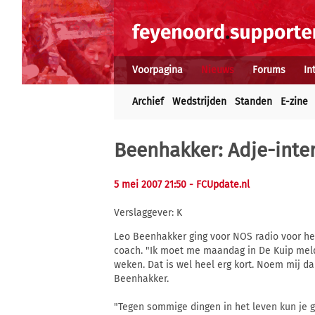
Voorpagina
Nieuws
Forums
In
Archief
Wedstrijden
Standen
E-zine
Beenhakker: Adje-inte
5 mei 2007 21:50
- FCUpdate.nl
Verslaggever: K
Leo Beenhakker ging voor NOS radio voor het 
coach. "Ik moet me maandag in De Kuip meld
weken. Dat is wel heel erg kort. Noem mij da
Beenhakker.
"Tegen sommige dingen in het leven kun je ge