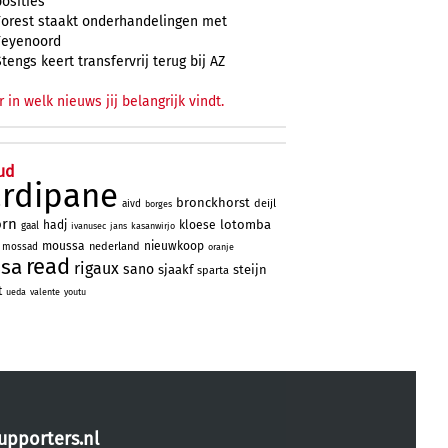
posities
Forest staakt onderhandelingen met
Feyenoord
Stengs keert transfervrij terug bij AZ
r in welk nieuws jij belangrijk vindt.
ud
ardipane
bronckhorst
deijl
aivd
borges
orn
lotomba
hadj
kloese
gaal
ivanusec
jans
kasanwirjo
moussa
nieuwkoop
nederland
mossad
oranje
read
ssa
rigaux
sano
sjaakf
steijn
sparta
t
ueda
valente
youtu
upporters.nl