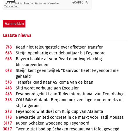
Laatste nieuws
7/
8
Read niet teleurgesteld over afketsen transfer
6/
8
Steijn openhartig over debuutjaar bij Feyenoord
6/
8
Bayern haakte af voor Read door twijfelachtig
blessureverleden
6/
8
Steijn kent geen twijfel: "Daarvoor heeft Feyenoord me
gehaald"
5/
8
Transfer Read naar AS Roma van de baan
4/
8
Sliti wordt verhuurd aan Excelsior
4/
8
Feyenoord gelinkt aan Turks international van Fenerbahçe
3/
8
COLUMN: Atalanta Bergamo ook verslagen; oefenreeks in
stijl afgerond
2/
8
Feyenoord wint duel om Kuip Cup van Atalanta
1/
8
Newcastle United concreet in de markt voor Hadj Moussa
31/
7
Ruben Schaken woedend op Feyenoord
30/
7
Twente ziet bod op Schaken resoluut van tafel geveegd