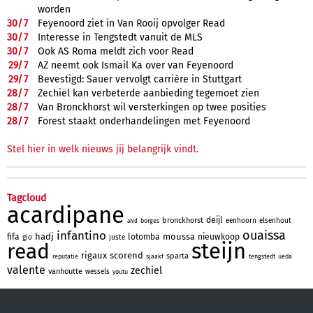
worden
30/
7
Feyenoord ziet in Van Rooij opvolger Read
30/
7
Interesse in Tengstedt vanuit de MLS
30/
7
Ook AS Roma meldt zich voor Read
29/
7
AZ neemt ook Ismail Ka over van Feyenoord
29/
7
Bevestigd: Sauer vervolgt carrière in Stuttgart
28/
7
Zechiël kan verbeterde aanbieding tegemoet zien
28/
7
Van Bronckhorst wil versterkingen op twee posities
28/
7
Forest staakt onderhandelingen met Feyenoord
Stel hier in welk nieuws jij belangrijk vindt.
Tagcloud
acardipane
deijl
bronckhorst
eenhoorn
elsenhout
borges
aivd
ouaissa
infantino
hadj
moussa
fifa
lotomba
nieuwkoop
gio
juste
steijn
read
rigaux
scorend
sparta
reputatie
sjaakf
tengstedt
ueda
valente
zechiel
vanhoutte
wessels
youtu