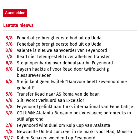
Laatste nieuws
9/
8
Fenerbahçe brengt eerste bod uit op Ueda
9/
8
Fenerbahçe brengt eerste bod uit op Ueda
8/
8
Valente is nieuwe aanvoerder van Feyenoord
7/
8
Read niet teleurgesteld over afketsen transfer
6/
8
Steijn openhartig over debuutjaar bij Feyenoord
6/
8
Bayern haakte af voor Read door twijfelachtig
blessureverleden
6/
8
Steijn kent geen twijfel: "Daarvoor heeft Feyenoord me
gehaald"
5/
8
Transfer Read naar AS Roma van de baan
4/
8
Sliti wordt verhuurd aan Excelsior
4/
8
Feyenoord gelinkt aan Turks international van Fenerbahçe
3/
8
COLUMN: Atalanta Bergamo ook verslagen; oefenreeks in
stijl afgerond
2/
8
Feyenoord wint duel om Kuip Cup van Atalanta
1/
8
Newcastle United concreet in de markt voor Hadj Moussa
31/
7
Ruben Schaken woedend op Feyenoord