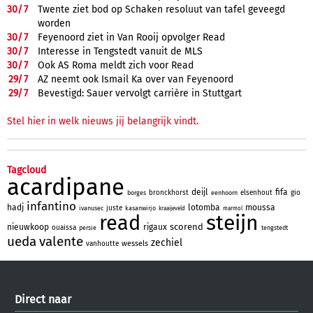
30/
7
Twente ziet bod op Schaken resoluut van tafel geveegd
worden
30/
7
Feyenoord ziet in Van Rooij opvolger Read
30/
7
Interesse in Tengstedt vanuit de MLS
30/
7
Ook AS Roma meldt zich voor Read
29/
7
AZ neemt ook Ismail Ka over van Feyenoord
29/
7
Bevestigd: Sauer vervolgt carrière in Stuttgart
Stel hier in welk nieuws jij belangrijk vindt.
Tagcloud
acardipane
deijl
fifa
bronckhorst
elsenhout
gio
borges
eenhoorn
infantino
hadj
lotomba
moussa
juste
ivanusec
kasanwirjo
kraaijeveld
marmol
steijn
read
scorend
nieuwkoop
rigaux
ouaissa
persie
tengstedt
ueda
valente
zechiel
wessels
vanhoutte
Direct naar