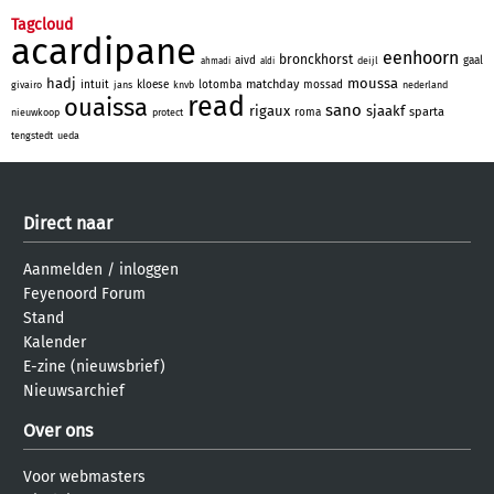
Tagcloud
acardipane
eenhoorn
bronckhorst
aivd
gaal
deijl
ahmadi
aldi
hadj
moussa
matchday
intuit
kloese
lotomba
mossad
givairo
jans
knvb
nederland
read
ouaissa
sano
rigaux
sjaakf
sparta
roma
nieuwkoop
protect
tengstedt
ueda
Direct naar
Aanmelden
/
inloggen
Feyenoord Forum
Stand
Kalender
E-zine (nieuwsbrief)
Nieuwsarchief
Over ons
Voor webmasters