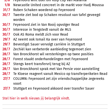
2/
8
Feyenoord wint duel om Kuip Cup van Atalanta
1/
8
Newcastle United concreet in de markt voor Hadj Moussa
31/
7
Ruben Schaken woedend op Feyenoord
30/
7
Twente ziet bod op Schaken resoluut van tafel geveegd
worden
30/
7
Feyenoord ziet in Van Rooij opvolger Read
30/
7
Interesse in Tengstedt vanuit de MLS
30/
7
Ook AS Roma meldt zich voor Read
29/
7
AZ neemt ook Ismail Ka over van Feyenoord
29/
7
Bevestigd: Sauer vervolgt carrière in Stuttgart
28/
7
Zechiël kan verbeterde aanbieding tegemoet zien
28/
7
Van Bronckhorst wil versterkingen op twee posities
28/
7
Forest staakt onderhandelingen met Feyenoord
28/
7
Stengs keert transfervrij terug bij AZ
28/
7
Van Bronckhorst sprak met Van Persie voor aanstelling
28/
7
Te Kloese reageert vanuit Mexico op transferperikelen Read
27/
7
COLUMN: Feyenoord zet zijn vriendschappelijke zegereeks
voort
27/
7
Stuttgart en Feyenoord akkoord over transfer Sauer
Stel hier in welk nieuws jij belangrijk vindt.