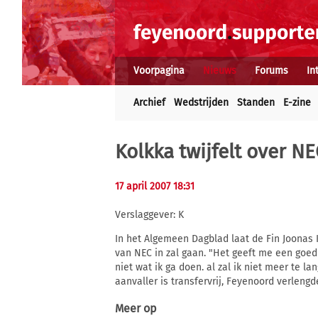
Voorpagina
Nieuws
Forums
In
Archief
Wedstrijden
Standen
E-zine
Kolkka twijfelt over NE
17 april 2007 18:31
Verslaggever: K
In het Algemeen Dagblad laat de Fin Joonas K
van NEC in zal gaan. "Het geeft me een goed
niet wat ik ga doen. al zal ik niet meer te l
aanvaller is transfervrij, Feyenoord verlengde
Meer op