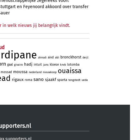
vriendschappelijke zegereeks voort
Stuttgart en Feyenoord akkoord over transfer
Sauer
r in welk nieuws jij belangrijk vindt.
ud
ardipane
bronckhorst
aivd
deijl
ahmadi
aldi
orn
hadj
gaal
intuit
kloese
lotomba
givairo
jans
knvb
ouaissa
moussa
mossad
nederland
nieuwkoop
ead
sano
rigaux
sjaakf
sparta
roma
tengstedt
ueda
upporters.nl
ax.supporters.nl