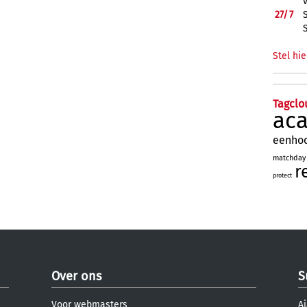
27/
7
Stel hie
Tagclo
ac
eenho
matchday
r
protect
Over ons
S
Voor webmasters
Aj