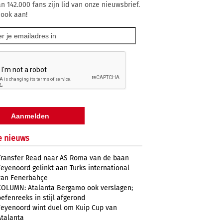
n 142.000 fans zijn lid van onze nieuwsbrief.
 ook aan!
e nieuws
Transfer Read naar AS Roma van de baan
Feyenoord gelinkt aan Turks international
van Fenerbahçe
COLUMN: Atalanta Bergamo ook verslagen;
oefenreeks in stijl afgerond
Feyenoord wint duel om Kuip Cup van
Atalanta