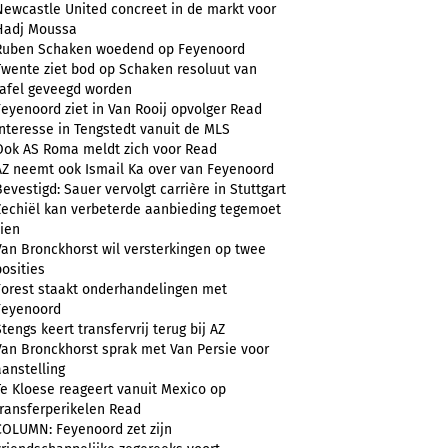
Newcastle United concreet in de markt voor
Hadj Moussa
Ruben Schaken woedend op Feyenoord
Twente ziet bod op Schaken resoluut van
tafel geveegd worden
Feyenoord ziet in Van Rooij opvolger Read
Interesse in Tengstedt vanuit de MLS
Ook AS Roma meldt zich voor Read
AZ neemt ook Ismail Ka over van Feyenoord
Bevestigd: Sauer vervolgt carrière in Stuttgart
Zechiël kan verbeterde aanbieding tegemoet
zien
Van Bronckhorst wil versterkingen op twee
posities
Forest staakt onderhandelingen met
Feyenoord
Stengs keert transfervrij terug bij AZ
Van Bronckhorst sprak met Van Persie voor
aanstelling
Te Kloese reageert vanuit Mexico op
transferperikelen Read
COLUMN: Feyenoord zet zijn