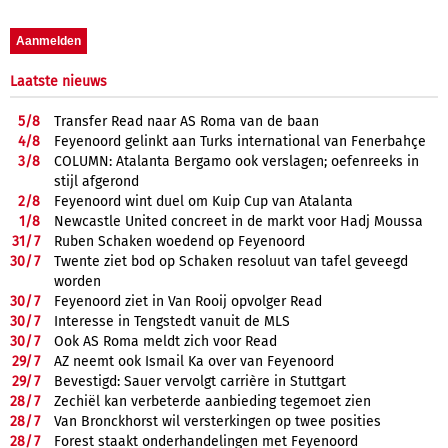
Laatste nieuws
5/
8
Transfer Read naar AS Roma van de baan
4/
8
Feyenoord gelinkt aan Turks international van Fenerbahçe
3/
8
COLUMN: Atalanta Bergamo ook verslagen; oefenreeks in
stijl afgerond
2/
8
Feyenoord wint duel om Kuip Cup van Atalanta
1/
8
Newcastle United concreet in de markt voor Hadj Moussa
31/
7
Ruben Schaken woedend op Feyenoord
30/
7
Twente ziet bod op Schaken resoluut van tafel geveegd
worden
30/
7
Feyenoord ziet in Van Rooij opvolger Read
30/
7
Interesse in Tengstedt vanuit de MLS
30/
7
Ook AS Roma meldt zich voor Read
29/
7
AZ neemt ook Ismail Ka over van Feyenoord
29/
7
Bevestigd: Sauer vervolgt carrière in Stuttgart
28/
7
Zechiël kan verbeterde aanbieding tegemoet zien
28/
7
Van Bronckhorst wil versterkingen op twee posities
28/
7
Forest staakt onderhandelingen met Feyenoord