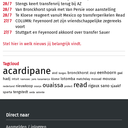
28/
7
Stengs keert transfervrij terug bij AZ
28/
7
Van Bronckhorst sprak met Van Persie voor aanstelling
28/
7
Te Kloese reageert vanuit Mexico op transferperikelen Read
27/
7
COLUMN: Feyenoord zet zijn vriendschappelijke zegereeks
voort
27/
7
Stuttgart en Feyenoord akkoord over transfer Sauer
Stel hier in welk nieuws jij belangrijk vindt.
Tagcloud
acardipane
eenhoorn
bronckhorst
deijl
aivd
gaal
borges
hadj
lotomba
moussa
matchday
intuit
kloese
mossad
ivanusec
jans
kasanwirjo
read
ouaissa
rigaux
sano
sjaakf
nieuwkoop
nederland
oranje
protect
tengstedt
sparta
ueda
valente
Direct naar
Aanmelden
/
inloggen