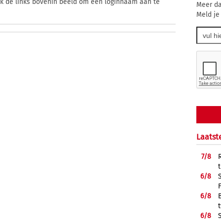
ik de links bovenin beeld om een loginnaam aan te
Meer da
Meld je
Laatst
7/
8
6/
8
6/
8
6/
8