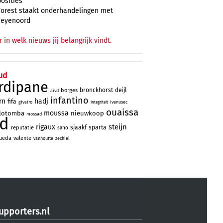
posities
Forest staakt onderhandelingen met
Feyenoord
r in welk nieuws jij belangrijk vindt.
ud
rdipane
bronckhorst
deijl
borges
aivd
infantino
rn
hadj
fifa
givairo
ivanusec
integriteit
ouaissa
moussa
lotomba
nieuwkoop
mossad
ad
steijn
rigaux
sjaakf
sparta
reputatie
sano
ueda
valente
vanhoutte
zechiel
upporters.nl