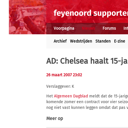
Voorpagina
Nieuws
Forums
In
Archief
Wedstrijden
Standen
E-zine
AD: Chelsea haalt 15-j
26 maart 2007 23:02
Verslaggever: K
Het
Algemeen Dagblad
meldt dat de 15-jarig
komende zomer een contract voor vier seiz
nog niet vast kunnen leggen omdat dat pas v
Meer op