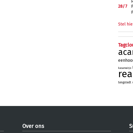
28/
7
Stel hie
Tagclo
aca
eenhoo
kasanwirjo
re
tengstedt
Over ons
S