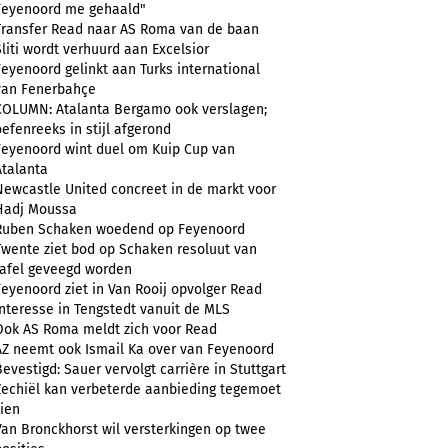
Feyenoord me gehaald"
Transfer Read naar AS Roma van de baan
Sliti wordt verhuurd aan Excelsior
Feyenoord gelinkt aan Turks international
van Fenerbahçe
COLUMN: Atalanta Bergamo ook verslagen;
oefenreeks in stijl afgerond
Feyenoord wint duel om Kuip Cup van
Atalanta
Newcastle United concreet in de markt voor
Hadj Moussa
Ruben Schaken woedend op Feyenoord
Twente ziet bod op Schaken resoluut van
tafel geveegd worden
Feyenoord ziet in Van Rooij opvolger Read
Interesse in Tengstedt vanuit de MLS
Ook AS Roma meldt zich voor Read
AZ neemt ook Ismail Ka over van Feyenoord
Bevestigd: Sauer vervolgt carrière in Stuttgart
Zechiël kan verbeterde aanbieding tegemoet
zien
Van Bronckhorst wil versterkingen op twee