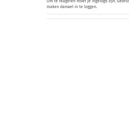
Om te reageren moet je ingelogd zijn. Gebru
maken danwel in te loggen.