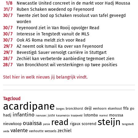
1/
8
Newcastle United concreet in de markt voor Hadj Moussa
31/
7
Ruben Schaken woedend op Feyenoord
30/
7
Twente ziet bod op Schaken resoluut van tafel geveegd
worden
30/
7
Feyenoord ziet in Van Rooij opvolger Read
30/
7
Interesse in Tengstedt vanuit de MLS
30/
7
Ook AS Roma meldt zich voor Read
29/
7
AZ neemt ook Ismail Ka over van Feyenoord
29/
7
Bevestigd: Sauer vervolgt carrière in Stuttgart
28/
7
Zechiël kan verbeterde aanbieding tegemoet zien
28/
7
Van Bronckhorst wil versterkingen op twee posities
Stel hier in welk nieuws jij belangrijk vindt.
Tagcloud
acardipane
deijl
fifa
bronckhorst
eenhoorn
elsenhout
gio
borges
infantino
hadj
moussa
lotomba
juste
ivanusec
kasanwirjo
kraaijeveld
marmol
steijn
read
ouaissa
scorend
nieuwkoop
rigaux
tengstedt
persie
valente
zechiel
wessels
vanhoutte
ueda