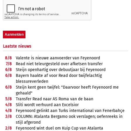
Laatste nieuws
8/
8
Valente is nieuwe aanvoerder van Feyenoord
7/
8
Read niet teleurgesteld over afketsen transfer
6/
8
Steijn openhartig over debuutjaar bij Feyenoord
6/
8
Bayern haakte af voor Read door twijfelachtig
blessureverleden
6/
8
Steijn kent geen twijfel: "Daarvoor heeft Feyenoord me
gehaald"
5/
8
Transfer Read naar AS Roma van de baan
4/
8
Sliti wordt verhuurd aan Excelsior
4/
8
Feyenoord gelinkt aan Turks international van Fenerbahçe
3/
8
COLUMN: Atalanta Bergamo ook verslagen; oefenreeks in
stijl afgerond
2/
8
Feyenoord wint duel om Kuip Cup van Atalanta