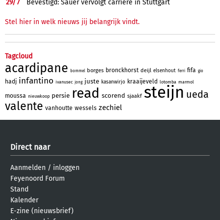
29/
7
Bevestigd: Sauer vervolgt carrière in Stuttgart
Stel hier in welk nieuws jij belangrijk vindt.
Tagcloud
acardipane
bronckhorst
fifa
borges
deijl
elsenhout
bommel
ferri
gio
infantino
juste
hadj
kraaijeveld
kasanwirjo
ivanusec
lotomba
marmol
jong
steijn
read
ueda
persie
scorend
moussa
sjaakf
nieuwkoop
valente
zechiel
vanhoutte
wessels
Direct naar
Aanmelden
/
inloggen
Feyenoord Forum
Stand
Kalender
E-zine (nieuwsbrief)