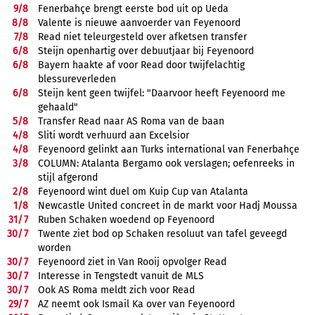
9/
8
Fenerbahçe brengt eerste bod uit op Ueda
8/
8
Valente is nieuwe aanvoerder van Feyenoord
7/
8
Read niet teleurgesteld over afketsen transfer
6/
8
Steijn openhartig over debuutjaar bij Feyenoord
6/
8
Bayern haakte af voor Read door twijfelachtig
blessureverleden
6/
8
Steijn kent geen twijfel: "Daarvoor heeft Feyenoord me
gehaald"
5/
8
Transfer Read naar AS Roma van de baan
4/
8
Sliti wordt verhuurd aan Excelsior
4/
8
Feyenoord gelinkt aan Turks international van Fenerbahçe
3/
8
COLUMN: Atalanta Bergamo ook verslagen; oefenreeks in
stijl afgerond
2/
8
Feyenoord wint duel om Kuip Cup van Atalanta
1/
8
Newcastle United concreet in de markt voor Hadj Moussa
31/
7
Ruben Schaken woedend op Feyenoord
30/
7
Twente ziet bod op Schaken resoluut van tafel geveegd
worden
30/
7
Feyenoord ziet in Van Rooij opvolger Read
30/
7
Interesse in Tengstedt vanuit de MLS
30/
7
Ook AS Roma meldt zich voor Read
29/
7
AZ neemt ook Ismail Ka over van Feyenoord