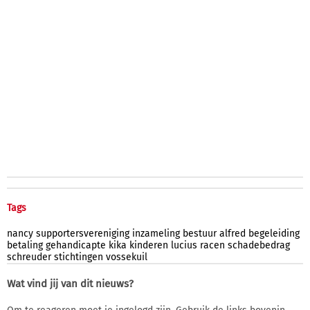
Tags
nancy
supportersvereniging
inzameling
bestuur
alfred
begeleiding
betaling
gehandicapte
kika
kinderen
lucius
racen
schadebedrag
schreuder
stichtingen
vossekuil
Wat vind jij van dit nieuws?