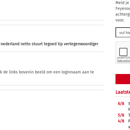
Meld je
Feyenoo
achtergr
voor.
nederland
netto
stuurt
tegoed
tip
vertegenwoordiger
ik de links bovenin beeld om een loginnaam aan te
Laatst
6/
8
5/
8
4/
8