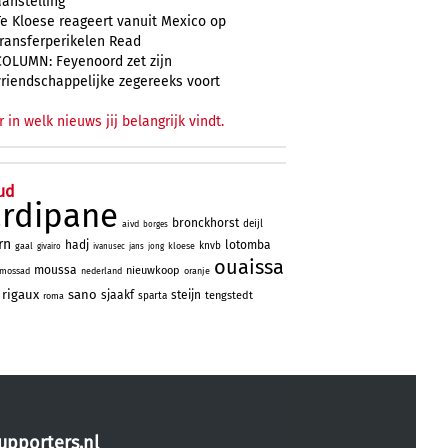
aanstelling
Te Kloese reageert vanuit Mexico op
transferperikelen Read
COLUMN: Feyenoord zet zijn
vriendschappelijke zegereeks voort
r in welk nieuws jij belangrijk vindt.
ud
ardipane
bronckhorst
deijl
aivd
borges
rn
hadj
lotomba
knvb
gaal
kloese
givairo
ivanusec
jans
jong
ouaissa
moussa
nieuwkoop
mossad
nederland
oranje
rigaux
sano
sjaakf
steijn
tengstedt
sparta
roma
upporters.nl