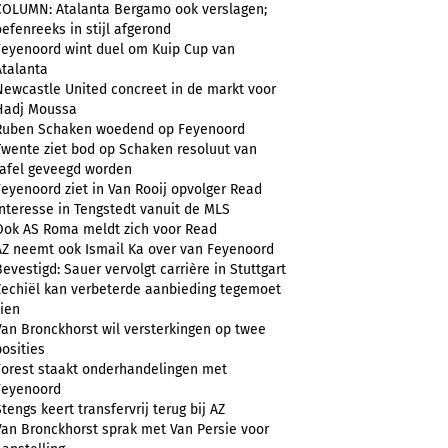
COLUMN: Atalanta Bergamo ook verslagen;
oefenreeks in stijl afgerond
Feyenoord wint duel om Kuip Cup van
Atalanta
Newcastle United concreet in de markt voor
Hadj Moussa
Ruben Schaken woedend op Feyenoord
Twente ziet bod op Schaken resoluut van
tafel geveegd worden
Feyenoord ziet in Van Rooij opvolger Read
Interesse in Tengstedt vanuit de MLS
Ook AS Roma meldt zich voor Read
AZ neemt ook Ismail Ka over van Feyenoord
Bevestigd: Sauer vervolgt carrière in Stuttgart
Zechiël kan verbeterde aanbieding tegemoet
zien
Van Bronckhorst wil versterkingen op twee
posities
Forest staakt onderhandelingen met
Feyenoord
Stengs keert transfervrij terug bij AZ
Van Bronckhorst sprak met Van Persie voor