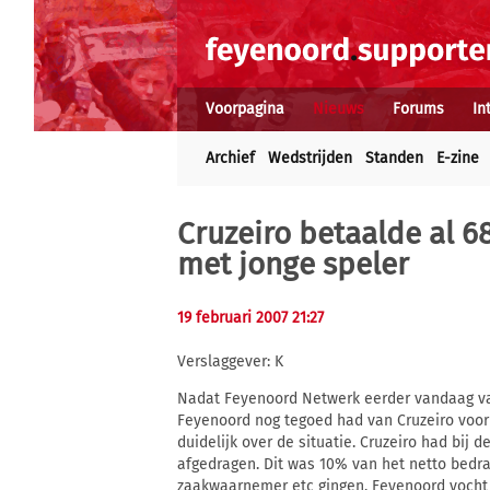
Voorpagina
Nieuws
Forums
In
Archief
Wedstrijden
Standen
E-zine
Cruzeiro betaalde al 68
met jonge speler
19 februari 2007 21:27
Verslaggever: K
Nadat Feyenoord Netwerk eerder vandaag vanu
Feyenoord nog tegoed had van Cruzeiro voor 
duidelijk over de situatie. Cruzeiro had bij d
afgedragen. Dit was 10% van het netto bedrag
zaakwaarnemer etc gingen. Feyenoord vocht d