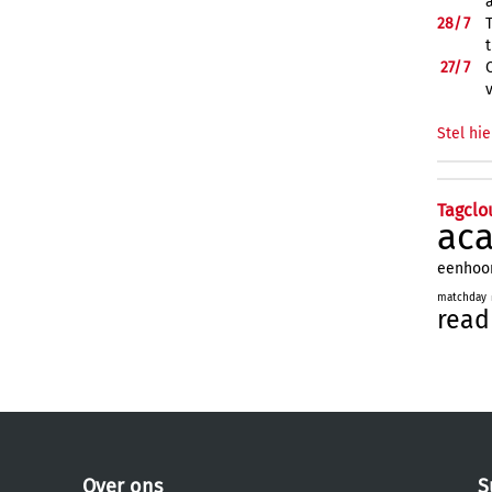
28/
7
27/
7
Stel hie
Tagclo
ac
eenhoo
matchday
read
Over ons
S