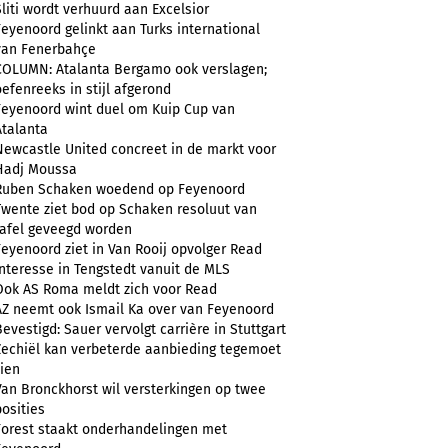
Sliti wordt verhuurd aan Excelsior
Feyenoord gelinkt aan Turks international
van Fenerbahçe
COLUMN: Atalanta Bergamo ook verslagen;
oefenreeks in stijl afgerond
Feyenoord wint duel om Kuip Cup van
Atalanta
Newcastle United concreet in de markt voor
Hadj Moussa
Ruben Schaken woedend op Feyenoord
Twente ziet bod op Schaken resoluut van
tafel geveegd worden
Feyenoord ziet in Van Rooij opvolger Read
Interesse in Tengstedt vanuit de MLS
Ook AS Roma meldt zich voor Read
AZ neemt ook Ismail Ka over van Feyenoord
Bevestigd: Sauer vervolgt carrière in Stuttgart
Zechiël kan verbeterde aanbieding tegemoet
zien
Van Bronckhorst wil versterkingen op twee
posities
Forest staakt onderhandelingen met