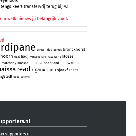
Feyenoord
Stengs keert transfervrij terug bij AZ
r in welk nieuws jij belangrijk vindt.
ud
ardipane
bronckhorst
aivd
borges
ahmadi
nhoorn
hadj
kloese
gaal
ivanusec
jans
kasanwirjo
a
moussa
nieuwkoop
matchday
nederland
mossad
read
uaissa
rigaux
sano
sjaakf
sparta
ngstedt
ueda
valente
upporters.nl
ax.supporters.nl