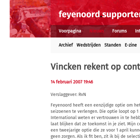
Voorpagina
Nieuws
Forums
In
Archief
Wedstrijden
Standen
E-zine
Vincken rekent op cont
14 februari 2007 19:46
Verslaggever: RvN
Feyenoord heeft een eenzijdige optie om he
seizoenen te verlengen. Die optie loopt op 1 
International weten er vertrouwen in te hebb
laat blijken dat ze toekomst in je ziet. Mij
een tweejarige optie die ze voor 1 april kun
geen zorgen. Als ik fit ben, zit ik bij de selec