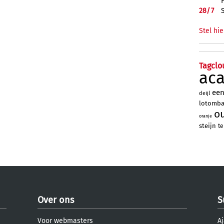
28/
7
Stel hie
Tagclo
ac
ee
deijl
lotomb
o
oranje
steijn
te
Over ons
S
Voor webmasters
Aj