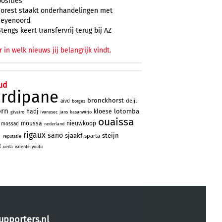
posities
Forest staakt onderhandelingen met
Feyenoord
Stengs keert transfervrij terug bij AZ
r in welk nieuws jij belangrijk vindt.
ud
ardipane
bronckhorst
deijl
aivd
borges
orn
lotomba
hadj
kloese
givairo
ivanusec
jans
kasanwirjo
ouaissa
moussa
nieuwkoop
mossad
nederland
d
rigaux
sano
sjaakf
steijn
sparta
reputatie
t
ueda
valente
youtu
upporters.nl