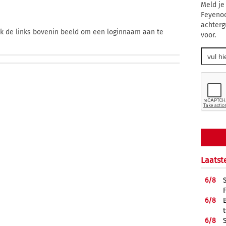
Meld je
Feyenoo
achtergr
ik de links bovenin beeld om een loginnaam aan te
voor.
Laatst
6/
8
6/
8
6/
8