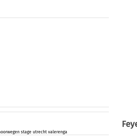
Fey
noorwegen
stage
utrecht
valerenga