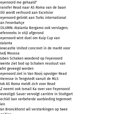
Feyenoord me gehaald"
Transfer Read naar AS Roma van de baan
Sliti wordt verhuurd aan Excelsior
Feyenoord gelinkt aan Turks international
van Fenerbahçe
COLUMN: Atalanta Bergamo ook verslagen;
oefenreeks in stijl afgerond
Feyenoord wint duel om Kuip Cup van
Atalanta
Newcastle United concreet in de markt voor
Hadj Moussa
Ruben Schaken woedend op Feyenoord
Twente ziet bod op Schaken resoluut van
tafel geveegd worden
Feyenoord ziet in Van Rooij opvolger Read
Interesse in Tengstedt vanuit de MLS
Ook AS Roma meldt zich voor Read
AZ neemt ook Ismail Ka over van Feyenoord
Bevestigd: Sauer vervolgt carrière in Stuttgart
Zechiël kan verbeterde aanbieding tegemoet
zien
Van Bronckhorst wil versterkingen op twee