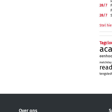
28/
7
28/
7
Stel hie
Tagclo
ac
eenho
matchday
rea
tengsted
Over ons
S