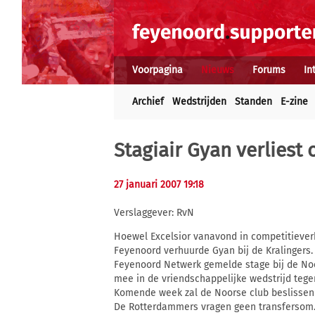
Voorpagina
Nieuws
Forums
In
Archief
Wedstrijden
Standen
E-zine
Stagiair Gyan verliest
27 januari 2007 19:18
Verslaggever: RvN
Hoewel Excelsior vanavond in competitiever
Feyenoord verhuurde Gyan bij de Kralingers.
Feyenoord Netwerk gemelde stage bij de Noo
mee in de vriendschappelijke wedstrijd tege
Komende week zal de Noorse club beslissen 
De Rotterdammers vragen geen transfersom