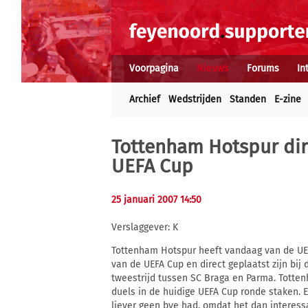
Voorpagina
Nieuws
Forums
In
Archief
Wedstrijden
Standen
E-zine
Tottenham Hotspur dir
UEFA Cup
25 januari 2007 14:50
Verslaggever: K
Tottenham Hotspur heeft vandaag van de UEFA
van de UEFA Cup en direct geplaatst zijn bij 
tweestrijd tussen SC Braga en Parma. Tott
duels in de huidige UEFA Cup ronde staken. 
liever geen bye had, omdat het dan interes