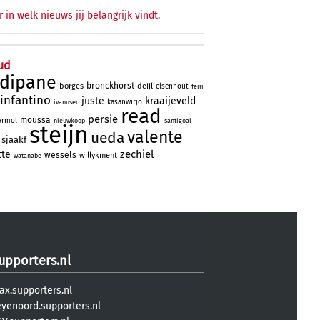
r in welk nieuws jij belangrijk vindt.
ud
rdipane
bronckhorst
borges
deijl
elsenhout
ferri
infantino
juste
kraaijeveld
kasanwirjo
ivanusec
read
persie
moussa
rmol
nieuwkoop
santigoal
steijn
valente
ueda
sjaakf
zechiel
tte
wessels
willykment
watanabe
upporters.nl
ax.supporters.nl
eyenoord.supporters.nl