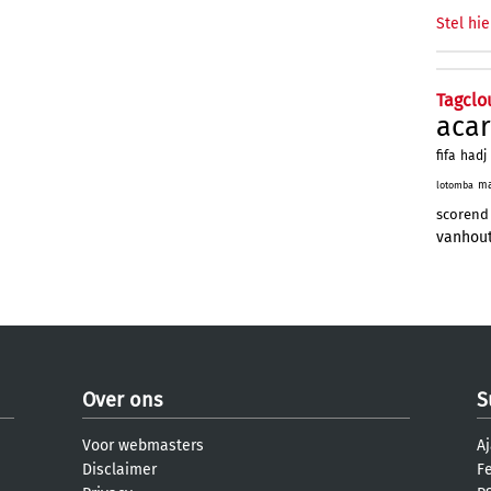
Stel hie
Tagclo
aca
fifa
hadj
ma
lotomba
scorend
vanhou
Over ons
S
Voor webmasters
Aj
Disclaimer
F