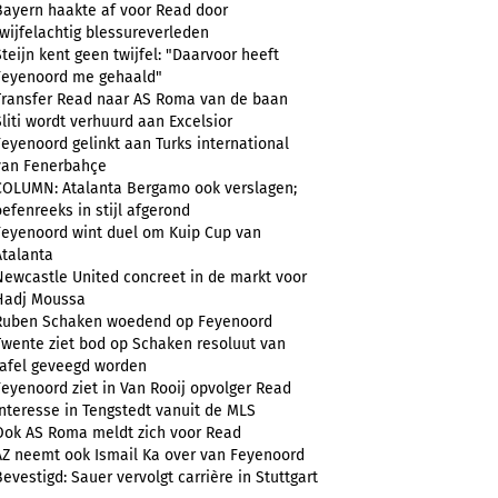
Bayern haakte af voor Read door
twijfelachtig blessureverleden
Steijn kent geen twijfel: "Daarvoor heeft
Feyenoord me gehaald"
Transfer Read naar AS Roma van de baan
Sliti wordt verhuurd aan Excelsior
Feyenoord gelinkt aan Turks international
van Fenerbahçe
COLUMN: Atalanta Bergamo ook verslagen;
oefenreeks in stijl afgerond
Feyenoord wint duel om Kuip Cup van
Atalanta
Newcastle United concreet in de markt voor
Hadj Moussa
Ruben Schaken woedend op Feyenoord
Twente ziet bod op Schaken resoluut van
tafel geveegd worden
Feyenoord ziet in Van Rooij opvolger Read
Interesse in Tengstedt vanuit de MLS
Ook AS Roma meldt zich voor Read
AZ neemt ook Ismail Ka over van Feyenoord
Bevestigd: Sauer vervolgt carrière in Stuttgart